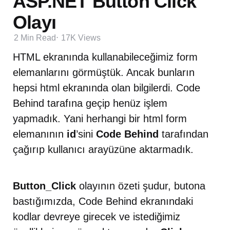
ASP.NET Button Click
Olayı
2 Min
Read
17K
Views
HTML ekranında kullanabileceğimiz form
elemanlarını görmüştük. Ancak bunların
hepsi html ekranında olan bilgilerdi. Code
Behind tarafına geçip henüz işlem
yapmadık. Yani herhangi bir html form
elemanının
id
’sini
Code Behind
tarafından
çağırıp kullanıcı arayüzüne aktarmadık.
Button_Click
olayının özeti şudur, butona
bastığımızda, Code Behind ekranındaki
kodlar devreye girecek ve istediğimiz