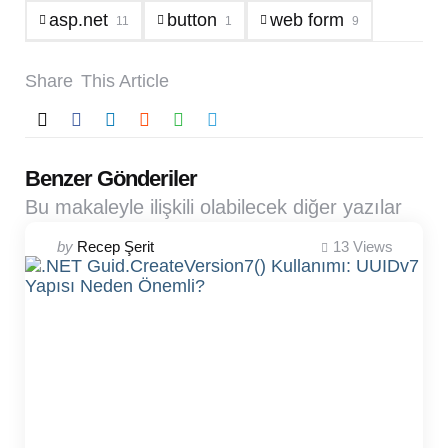
asp.net
button
web form
11
1
9
Share
This Article
Benzer Gönderiler
Bu makaleyle ilişkili olabilecek diğer yazılar
Posted
by
Recep Şerit
13
Views
by