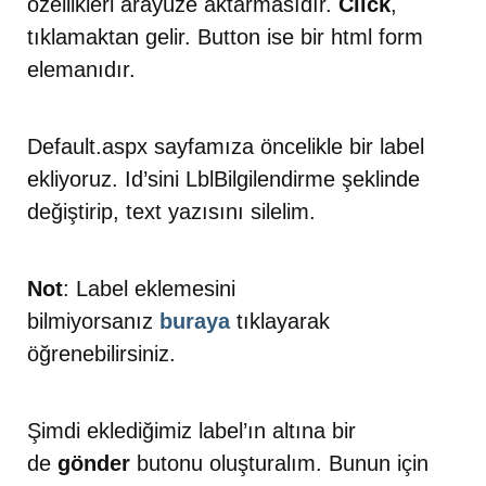
özellikleri arayüze aktarmasıdır.
Click
,
tıklamaktan gelir. Button ise bir html form
elemanıdır.
Default.aspx sayfamıza öncelikle bir label
ekliyoruz. Id’sini LblBilgilendirme şeklinde
değiştirip, text yazısını silelim.
Not
: Label eklemesini
bilmiyorsanız
buraya
tıklayarak
öğrenebilirsiniz.
Şimdi eklediğimiz label’ın altına bir
de
gönder
butonu oluşturalım. Bunun için