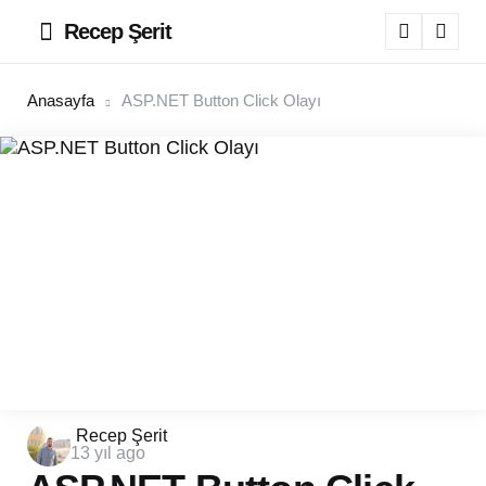
Recep Şerit
Menu
Sear
Anasayfa
ASP.NET Button Click Olayı
Posted
Recep Şerit
13 yıl ago
by