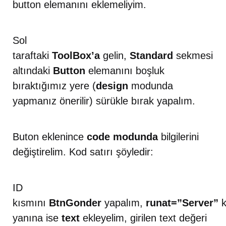
button elemanını eklemeliyim.
Sol
taraftaki
ToolBox’a
gelin,
Standard
sekmesi
altındaki
Button
elemanını boşluk
bıraktığımız yere (
design
modunda
yapmanız önerilir) sürükle bırak yapalım.
Buton eklenince
code modunda
bilgilerini
değiştirelim. Kod satırı şöyledir:
ID
kısmını
BtnGonder
yapalım,
runat=”Server”
k
yanına ise
text
ekleyelim, girilen text değeri