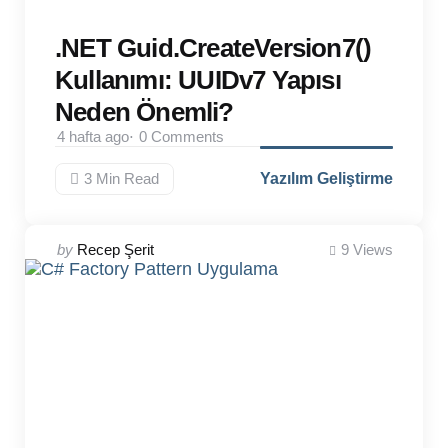
.NET Guid.CreateVersion7()
Kullanımı: UUIDv7 Yapısı
Neden Önemli?
4 hafta ago
0
Comments
3 Min
Read
Yazılım Geliştirme
Posted
by
Recep Şerit
9
Views
by