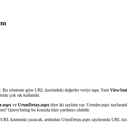
mı
mdir. Bu yönteme göre URL üzerindeki değerler veriyi taşır. Yani
ViewSta
todu çok sık kullanılır.
r.aspx
ve
UrunDetay.aspx
diye iki sayfam var. Urunler.aspx sayfasın
rım? QueryString bu konuda bize yardımcı olabilir.
i URL kısmında yazacak, ardından UrunDetay.aspx sayfasında URL kısm