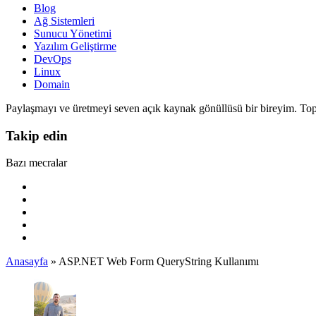
Blog
Ağ Sistemleri
Sunucu Yönetimi
Yazılım Geliştirme
DevOps
Linux
Domain
Paylaşmayı ve üretmeyi seven açık kaynak gönüllüsü bir bireyim. To
Takip edin
Bazı mecralar
Anasayfa
»
ASP.NET Web Form QueryString Kullanımı