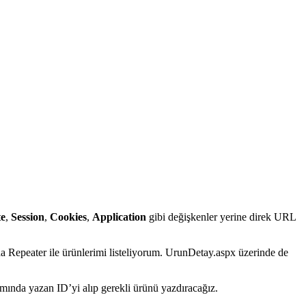
te
,
Session
,
Cookies
,
Application
gibi değişkenler yerine direk URL
da Repeater ile ürünlerimi listeliyorum. UrunDetay.aspx üzerinde de
ında yazan ID’yi alıp gerekli ürünü yazdıracağız.