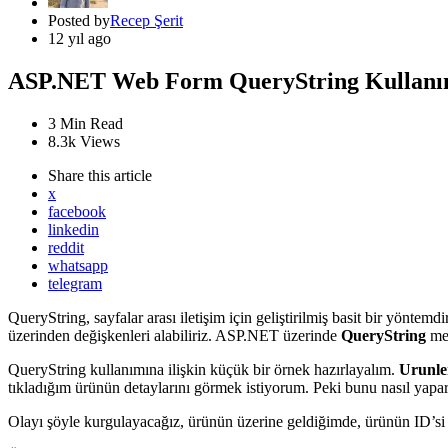
Posted by
Recep Şerit
12 yıl ago
ASP.NET Web Form QueryString Kullanı
3 Min
Read
8.3k
Views
Share
this article
x
facebook
linkedin
reddit
whatsapp
telegram
QueryString, sayfalar arası iletişim için geliştirilmiş basit bir yönte
üzerinden değişkenleri alabiliriz. ASP.NET üzerinde
QueryString
me
QueryString kullanımına ilişkin küçük bir örnek hazırlayalım.
Urunle
tıkladığım ürünün detaylarını görmek istiyorum. Peki bunu nasıl yapa
Olayı şöyle kurgulayacağız, ürünün üzerine geldiğimde, ürünün ID’s