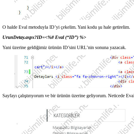
O halde Eval metoduyla ID’yi çekelim. Yani kodu şu hale getirelim.
UrunDetay.aspx?ID=<%# Eval (“ID”) %>
Yani üzerine geldiğimiz ürünün ID’sini URL’nin sonuna yazacak.
Sayfayı çalıştırıyorum ve bir ürünün üzerine geliyorum. Neticede Eval 