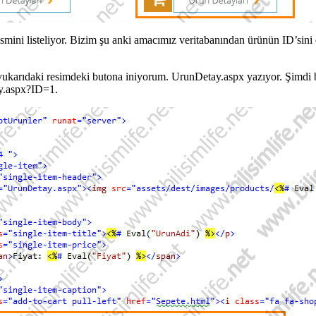
esmini listeliyor. Bizim şu anki amacımız veritabanından ürünün ID’sini
a yukarıdaki resimdeki butona iniyorum. UrunDetay.aspx yazıyor. Şimdi
ay.aspx?ID=1.