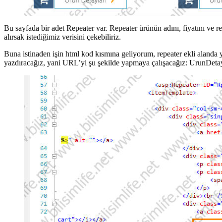
Bu sayfada bir adet Repeater var. Repeater ürünün adını, fiyatını ve r
alırsak istediğimiz verisini çekebiliriz.
Buna istinaden işin html kod kısmına geliyorum, repeater ekli aland
yazdıracağız, yani URL’yi şu şekilde yapmaya çalışacağız: UrunDet