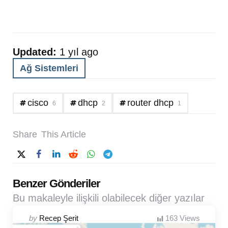
Updated:
1 yıl ago
Ağ Sistemleri
cisco
dhcp
router dhcp
6
2
1
Share
This Article
Benzer Gönderiler
Bu makaleyle ilişkili olabilecek diğer yazılar
Posted
by
Recep Şerit
163
Views
by