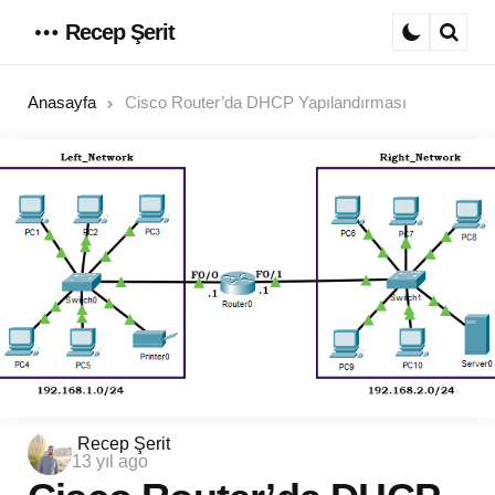
Recep Şerit
Menu
Sear
Anasayfa
Cisco Router’da DHCP Yapılandırması
Posted
Recep Şerit
13 yıl ago
by