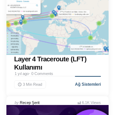
Layer 4 Traceroute (LFT)
Kullanımı
1 yıl ago
0
Comments
3 Min
Read
Ağ Sistemleri
Posted
by
Recep Şerit
6.1K
Views
by