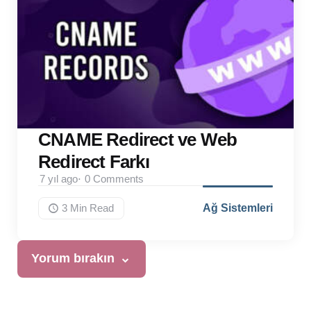
CNAME Redirect ve Web
Redirect Farkı
7 yıl ago
0
Comments
3 Min
Read
Ağ Sistemleri
Yorum bırakın