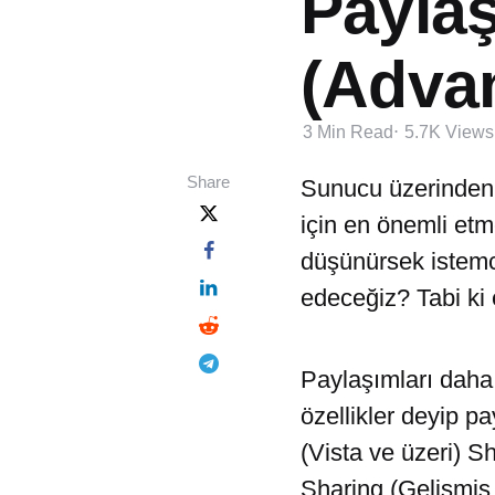
Paylaş
(Adva
3 Min
Read
5.7K
Views
Share
Sunucu üzerinden 
için en önemli et
düşünürsek istemc
edeceğiz? Tabi ki e
Paylaşımları daha 
özellikler deyip p
(Vista ve üzeri) 
Sharing (Gelişmiş 