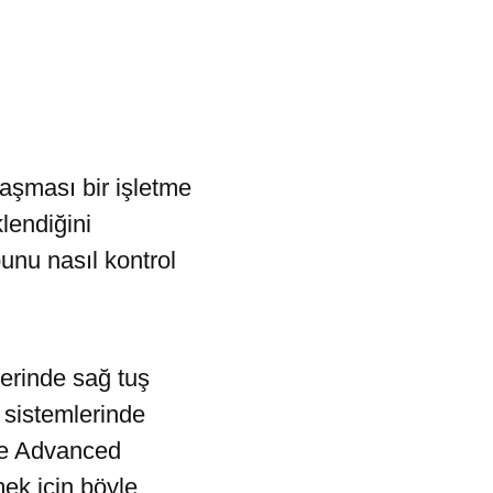
aşması bir işletme
lendiğini
unu nasıl kontrol
zerinde sağ tuş
m sistemlerinde
 ve Advanced
mek için böyle