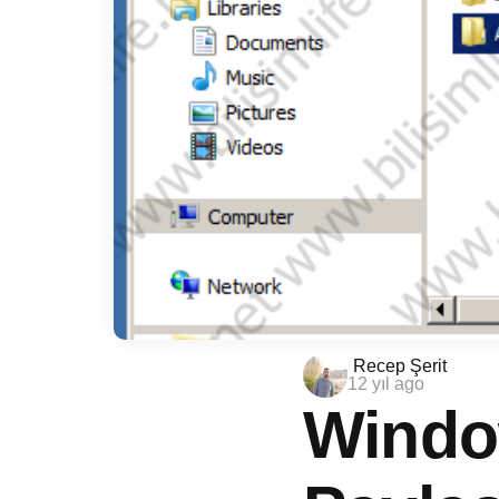
Posted
Recep Şerit
12 yıl ago
by
Windo