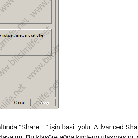
ltında “Share…” işin basit yolu, Advanced Shar
şlayalım. Bu klasöre ağda kimlerin ulaşmasını 