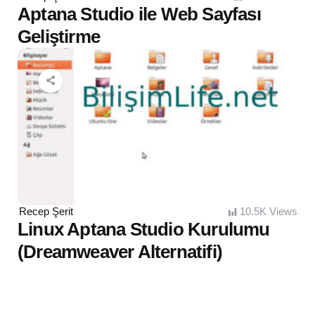
by
Aptana Studio ile Web Sayfası
Geliştirme
Posted
Recep Şerit
10.5K
Views
by
Linux Aptana Studio Kurulumu
(Dreamweaver Alternatifi)