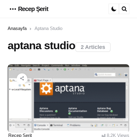
Recep Şerit
Menu
Sear
Anasayfa
Aptana Studio
aptana studio
2 Articles
Posted
Recep Şerit
8.2K
Views