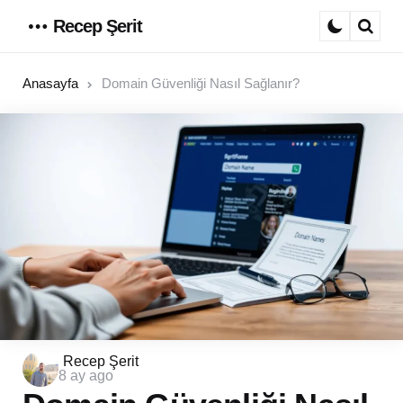
Recep Şerit
Menu
Sear
Anasayfa
Domain Güvenliği Nasıl Sağlanır?
Posted
Recep Şerit
8 ay ago
by