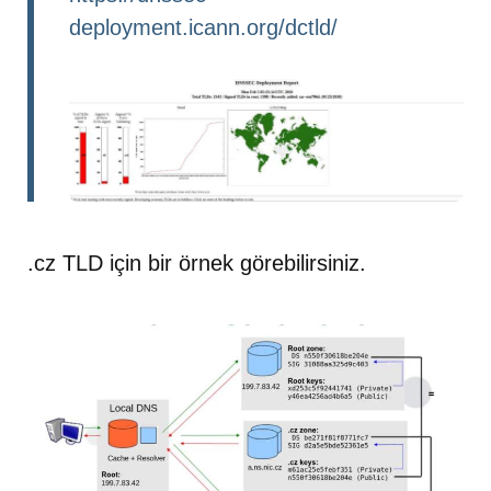
deployment.icann.org/dctld/
.cz TLD için bir örnek görebilirsiniz.