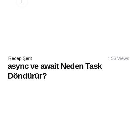
Posted
Recep Şerit
96
Views
by
async ve await Neden Task
Döndürür?