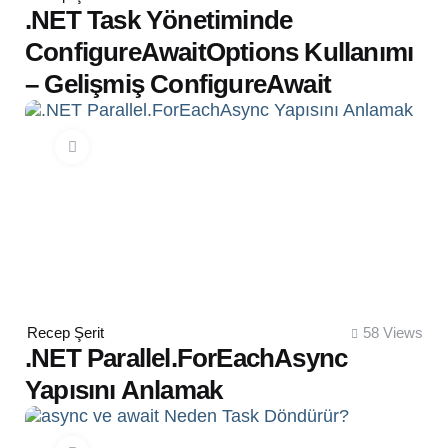
by
.NET Task Yönetiminde
ConfigureAwaitOptions Kullanımı
– Gelişmiş ConfigureAwait
Posted
Recep Şerit
58
Views
by
.NET Parallel.ForEachAsync
Yapısını Anlamak