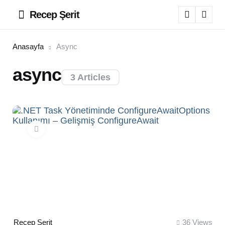
Recep Şerit
Menu
Sear
Anasayfa
Async
async
3 Articles
Posted
Recep Şerit
36
Views