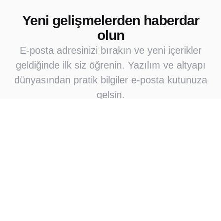
Yeni gelişmelerden haberdar
olun
E-posta adresinizi bırakın ve yeni içerikler
geldiğinde ilk siz öğrenin. Yazılım ve altyapı
dünyasından pratik bilgiler e-posta kutunuza
gelsin.
Abone Ol
Abone olarak e-posta bildirimleri almayı kabul
ediyorsunuz
Çok okunan
Okuyucuların çok sevdikleri