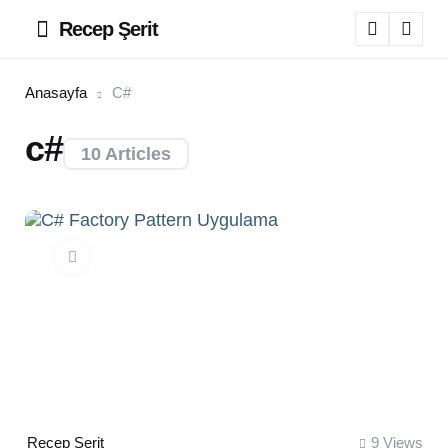
Recep Şerit
Menu
Sear
Anasayfa
C#
c#
10 Articles
Posted
Recep Şerit
9
Views