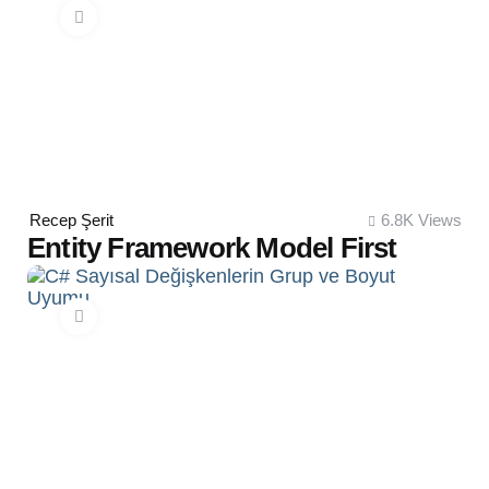
Posted
Recep Şerit
6.8K
Views
by
Entity Framework Model First