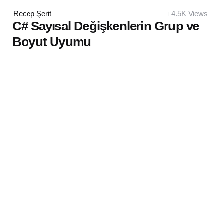
Posted
Recep Şerit
4.5K
Views
by
C# Sayısal Değişkenlerin Grup ve
Boyut Uyumu