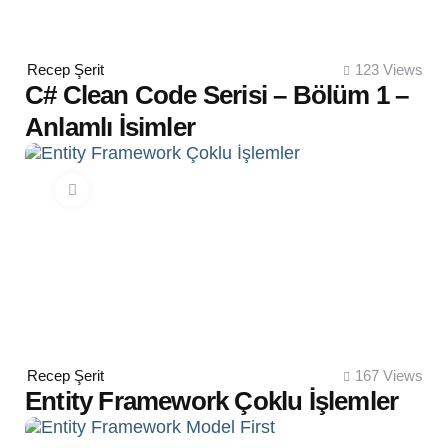
Posted
Recep Şerit
123
Views
by
C# Clean Code Serisi – Bölüm 1 –
Anlamlı İsimler
Posted
Recep Şerit
167
Views
by
Entity Framework Çoklu İşlemler