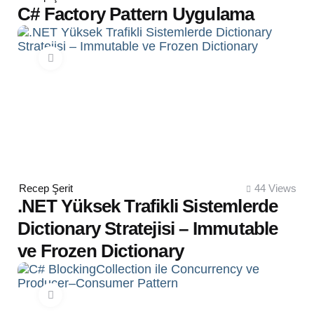
by
C# Factory Pattern Uygulama
Posted
Recep Şerit
44
Views
by
.NET Yüksek Trafikli Sistemlerde
Dictionary Stratejisi – Immutable
ve Frozen Dictionary