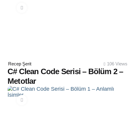
Posted
Recep Şerit
106
Views
by
C# Clean Code Serisi – Bölüm 2 –
Metotlar