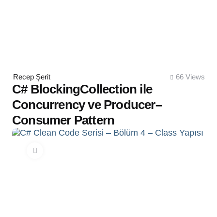
Posted
Recep Şerit
66
Views
by
C# BlockingCollection ile
Concurrency ve Producer–
Consumer Pattern