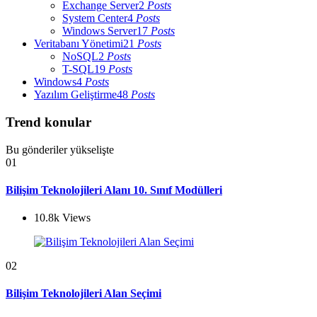
Exchange Server
2
Posts
System Center
4
Posts
Windows Server
17
Posts
Veritabanı Yönetimi
21
Posts
NoSQL
2
Posts
T-SQL
19
Posts
Windows
4
Posts
Yazılım Geliştirme
48
Posts
Trend konular
Bu gönderiler yükselişte
01
Bilişim Teknolojileri Alanı 10. Sınıf Modülleri
10.8k
Views
02
Bilişim Teknolojileri Alan Seçimi