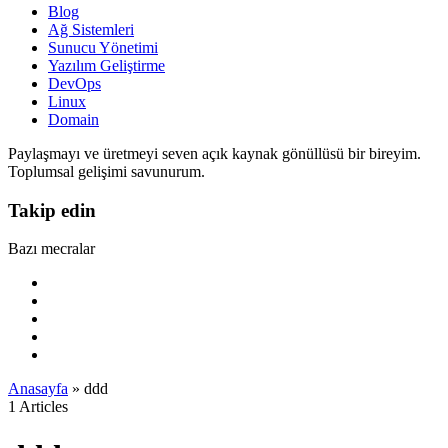
Blog
Ağ Sistemleri
Sunucu Yönetimi
Yazılım Geliştirme
DevOps
Linux
Domain
Paylaşmayı ve üretmeyi seven açık kaynak gönüllüsü bir bireyim.
Toplumsal gelişimi savunurum.
Takip edin
Bazı mecralar
Anasayfa
»
ddd
1 Articles