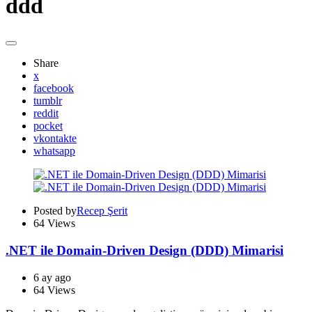
ddd
Share
x
facebook
tumblr
reddit
pocket
vkontakte
whatsapp
Posted by
Recep Şerit
64
Views
.NET ile Domain-Driven Design (DDD) Mimarisi
6 ay ago
64
Views