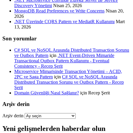
.NET Microservice Üzerinde Eureka Server İle Service
Discovery Yönetimi
Nisan 25, 2026
MongoDB Read Preferences ve Write Concerns
Nisan 20,
2026
.NET Üzerinde CQRS Pattern ve MediatR Kullanımı
Mart
13, 2026
Son yorumlar
C# SQL ve NoSQL Arasında Distributed Transaction Sorunu
ve Outbox Pattern
için
.NET Event-Driven Mimaride
Transactional Outbox Pattern Kullanımı - Eventual
Consistency - Recep Şerit
Microservice Mimarisinde Transaction Yönetimi – ACID,
2PC ve Saga Pattern
için
C# SQL ve NoSQL Arasında
Distributed Transaction Sorunu ve Outbox Pattern - Recep
Şerit
Domain Güvenliği Nasıl Sağlanır?
için
Recep Şerit
Arşiv derin
Arşiv derin
Yeni gelişmelerden haberdar olun