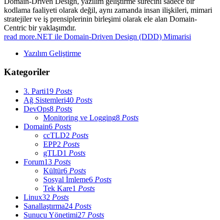
Domain-Driven Design, yazılım geliştirme sürecini sadece bir
kodlama faaliyeti olarak değil, aynı zamanda insan ilişkileri, mimari
stratejiler ve iş prensiplerinin birleşimi olarak ele alan Domain-
Centric bir yaklaşımdır.
read more
.NET ile Domain-Driven Design (DDD) Mimarisi
Yazılım Geliştirme
Kategoriler
3. Parti
19
Posts
Ağ Sistemleri
40
Posts
DevOps
8
Posts
Monitoring ve Logging
8
Posts
Domain
6
Posts
ccTLD
2
Posts
EPP
2
Posts
gTLD
1
Posts
Forum
13
Posts
Kültür
6
Posts
Sosyal İmleme
6
Posts
Tek Kare
1
Posts
Linux
32
Posts
Sanallaştırma
24
Posts
Sunucu Yönetimi
27
Posts