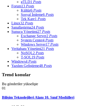
gTLD
1
Posts
Forum
13
Posts
Kültür
6
Posts
Sosyal İmleme
6
Posts
Tek Kare
1
Posts
Linux
32
Posts
Sanallaştırma
24
Posts
Sunucu Yönetimi
27
Posts
Exchange Server
2
Posts
System Center
4
Posts
Windows Server
17
Posts
Veritabanı Yönetimi
21
Posts
NoSQL
2
Posts
T-SQL
19
Posts
Windows
4
Posts
Yazılım Geliştirme
48
Posts
Trend konular
Bu gönderiler yükselişte
01
Bilişim Teknolojileri Alanı 10. Sınıf Modülleri