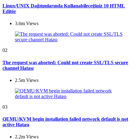
Linux/UNIX Dağıtımlarında Kullanabileceğiniz 10 HTML
Editör
3.6m
Views
02
The request was aborted: Could not create SSL/TLS secure
channel Hatası
2.5m
Views
03
QEMU/KVM begin installation failed network default is not
active Hatası
2.2m
Views