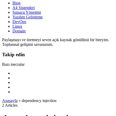
Blog
Ağ Sistemleri
Sunucu Yönetimi
Yazılım Geliştirme
DevOps
Linux
Domain
Paylaşmayı ve üretmeyi seven açık kaynak gönüllüsü bir bireyim.
Toplumsal gelişimi savunurum.
Takip edin
Bazı mecralar
Anasayfa
»
dependency injection
2 Articles