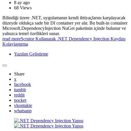
8 ay ago
68
Views
Bilindiği üzere .NET, uygulamanın kendi ihtiyaçlarını karşılayacak
düzeyde oldukça sade bir DI container yer alır. Bu built-in container
Microsoft.DependencyInjection NuGet paketinin içinde bulunur ve
yalnızca temel özellikleri sunar.
read more
Scrutor Kullanarak .NET Dependency Injection Kaydını
Kolaylaştırma
Yazılım Geliştirme
Share
x
facebook
tumblr
reddit
pocket
vkontakte
whatsapp