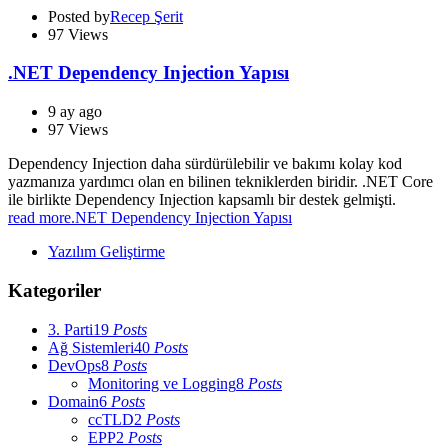
Posted by
Recep Şerit
97
Views
.NET Dependency Injection Yapısı
9 ay ago
97
Views
Dependency Injection daha sürdürülebilir ve bakımı kolay kod
yazmanıza yardımcı olan en bilinen tekniklerden biridir. .NET Core
ile birlikte Dependency Injection kapsamlı bir destek gelmişti.
read more
.NET Dependency Injection Yapısı
Yazılım Geliştirme
Kategoriler
3. Parti
19
Posts
Ağ Sistemleri
40
Posts
DevOps
8
Posts
Monitoring ve Logging
8
Posts
Domain
6
Posts
ccTLD
2
Posts
EPP
2
Posts