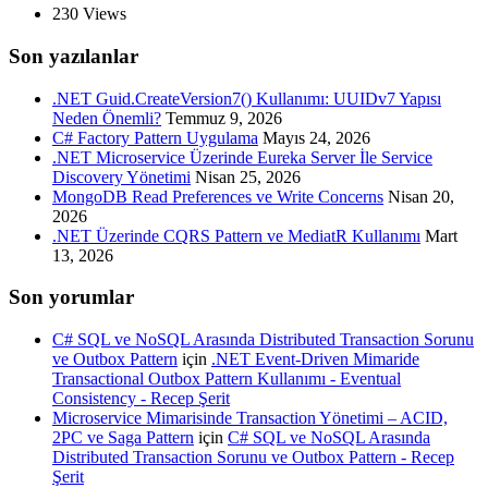
230
Views
Son yazılanlar
.NET Guid.CreateVersion7() Kullanımı: UUIDv7 Yapısı
Neden Önemli?
Temmuz 9, 2026
C# Factory Pattern Uygulama
Mayıs 24, 2026
.NET Microservice Üzerinde Eureka Server İle Service
Discovery Yönetimi
Nisan 25, 2026
MongoDB Read Preferences ve Write Concerns
Nisan 20,
2026
.NET Üzerinde CQRS Pattern ve MediatR Kullanımı
Mart
13, 2026
Son yorumlar
C# SQL ve NoSQL Arasında Distributed Transaction Sorunu
ve Outbox Pattern
için
.NET Event-Driven Mimaride
Transactional Outbox Pattern Kullanımı - Eventual
Consistency - Recep Şerit
Microservice Mimarisinde Transaction Yönetimi – ACID,
2PC ve Saga Pattern
için
C# SQL ve NoSQL Arasında
Distributed Transaction Sorunu ve Outbox Pattern - Recep
Şerit