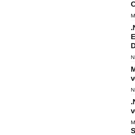
C
M
.
E
D
N
M
v
N
.
v
M
S