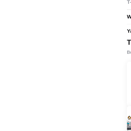
T
W
Y
T
B