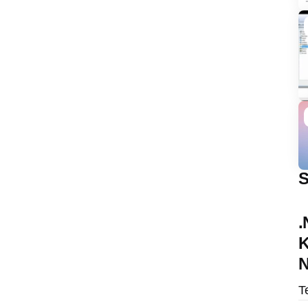
S
.
K
N
T