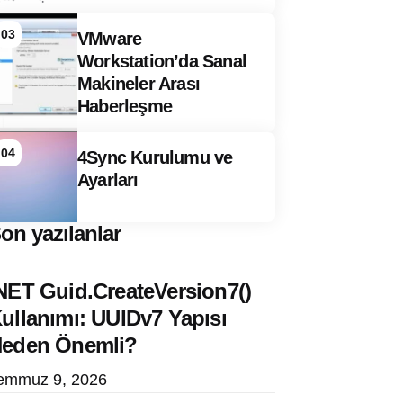
03
VMware
Workstation’da Sanal
Makineler Arası
Haberleşme
04
4Sync Kurulumu ve
Ayarları
on yazılanlar
NET Guid.CreateVersion7()
ullanımı: UUIDv7 Yapısı
eden Önemli?
emmuz 9, 2026