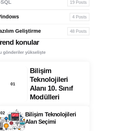
-SQL
19
Posts
indows
4
Posts
azılım Geliştirme
48
Posts
rend konular
u gönderiler yükselişte
Bilişim
Teknolojileri
01
Alanı 10. Sınıf
Modülleri
02
Bilişim Teknolojileri
Alan Seçimi