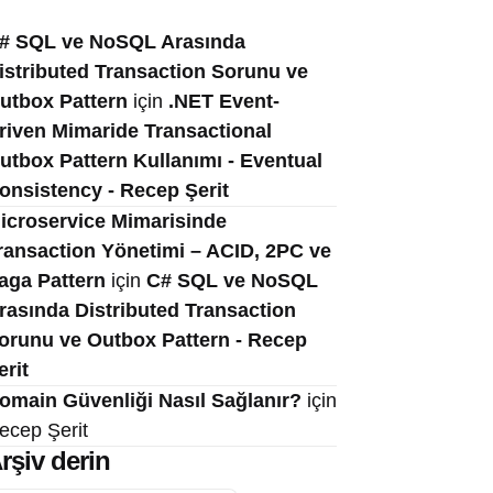
# SQL ve NoSQL Arasında
istributed Transaction Sorunu ve
utbox Pattern
için
.NET Event-
riven Mimaride Transactional
utbox Pattern Kullanımı - Eventual
onsistency - Recep Şerit
icroservice Mimarisinde
ransaction Yönetimi – ACID, 2PC ve
aga Pattern
için
C# SQL ve NoSQL
rasında Distributed Transaction
orunu ve Outbox Pattern - Recep
erit
omain Güvenliği Nasıl Sağlanır?
için
ecep Şerit
rşiv derin