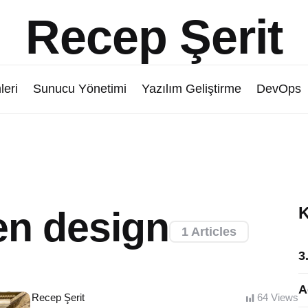
Recep Şerit
leri
Sunucu Yönetimi
Yazılım Geliştirme
DevOps
K
en design
1 Articles
3
A
Posted
Recep Şerit
64
Views