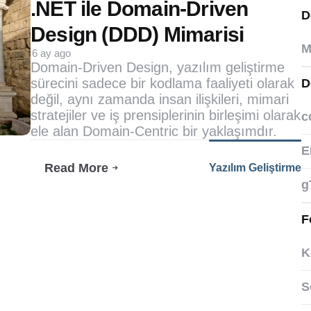
by
.NET ile Domain-Driven
D
Design (DDD) Mimarisi
M
6 ay ago
Domain-Driven Design, yazılım geliştirme
sürecini sadece bir kodlama faaliyeti olarak
D
değil, aynı zamanda insan ilişkileri, mimari
stratejiler ve iş prensiplerinin birleşimi olarak
c
ele alan Domain-Centric bir yaklaşımdır.
E
Read More
Yazılım Geliştirme
.NET
g
Ile
Domain-
Driven
F
Design
(DDD)
K
Mimarisi
S