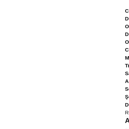
C
D
O
D
O
C
M
T
S
A
S
Ş
D
R
A