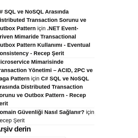
# SQL ve NoSQL Arasında
istributed Transaction Sorunu ve
utbox Pattern
için
.NET Event-
riven Mimaride Transactional
utbox Pattern Kullanımı - Eventual
onsistency - Recep Şerit
icroservice Mimarisinde
ransaction Yönetimi – ACID, 2PC ve
aga Pattern
için
C# SQL ve NoSQL
rasında Distributed Transaction
orunu ve Outbox Pattern - Recep
erit
omain Güvenliği Nasıl Sağlanır?
için
ecep Şerit
rşiv derin