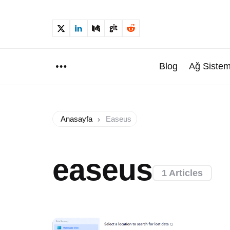
Blog
Ağ Sistem
Menu
Anasayfa
Easeus
easeus
1 Articles