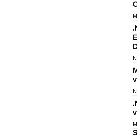
C
M
.
E
D
N
M
v
N
.
v
M
S