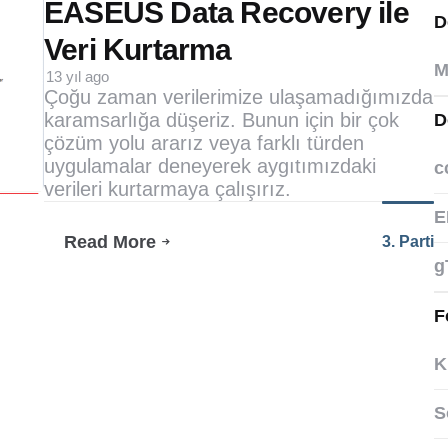
by
EASEUS Data Recovery ile
D
Veri Kurtarma
M
13 yıl ago
Çoğu zaman verilerimize ulaşamadığımızda
karamsarlığa düşeriz. Bunun için bir çok
D
çözüm yolu ararız veya farklı türden
uygulamalar deneyerek aygıtımızdaki
c
verileri kurtarmaya çalışırız.
E
Read More
3. Parti
EASEUS
g
Data
Recovery
Ile
F
Veri
Kurtarma
K
S