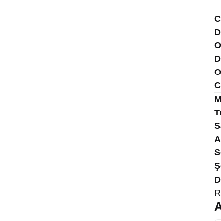
C
D
O
D
O
C
M
T
S
A
S
Ş
D
R
A