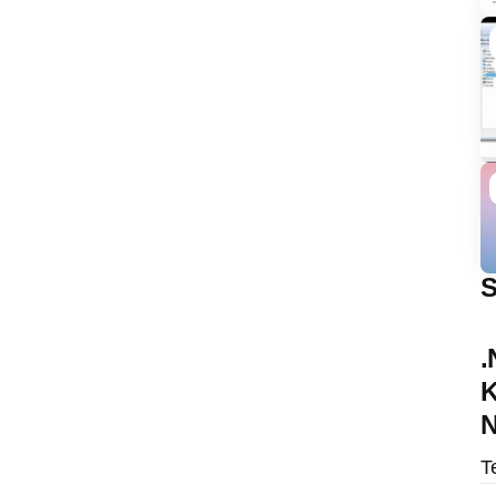
S
.
K
N
T