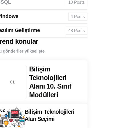
-SQL
19
Posts
indows
4
Posts
azılım Geliştirme
48
Posts
rend konular
u gönderiler yükselişte
Bilişim
Teknolojileri
01
Alanı 10. Sınıf
Modülleri
02
Bilişim Teknolojileri
Alan Seçimi