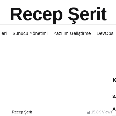
Recep Şerit
leri
Sunucu Yönetimi
Yazılım Geliştirme
DevOps
K
3
A
Posted
Recep Şerit
15.8K
Views