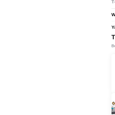
T
W
Y
T
B