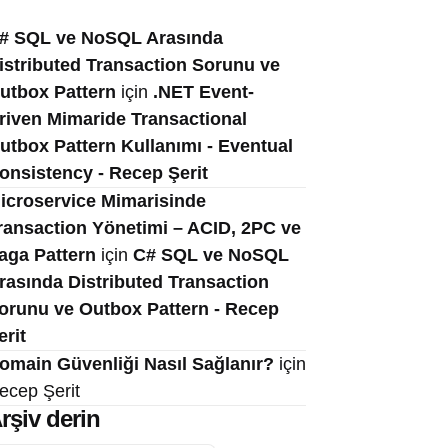
# SQL ve NoSQL Arasında
istributed Transaction Sorunu ve
utbox Pattern
için
.NET Event-
riven Mimaride Transactional
utbox Pattern Kullanımı - Eventual
onsistency - Recep Şerit
icroservice Mimarisinde
ransaction Yönetimi – ACID, 2PC ve
aga Pattern
için
C# SQL ve NoSQL
rasında Distributed Transaction
orunu ve Outbox Pattern - Recep
erit
omain Güvenliği Nasıl Sağlanır?
için
ecep Şerit
rşiv derin