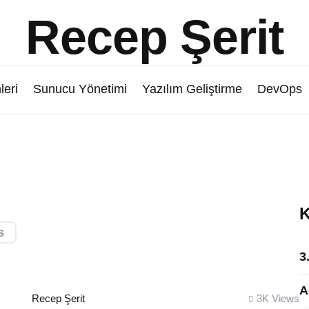
Recep Şerit
leri
Sunucu Yönetimi
Yazılım Geliştirme
DevOps
K
s
3
A
Posted
Recep Şerit
3K
Views