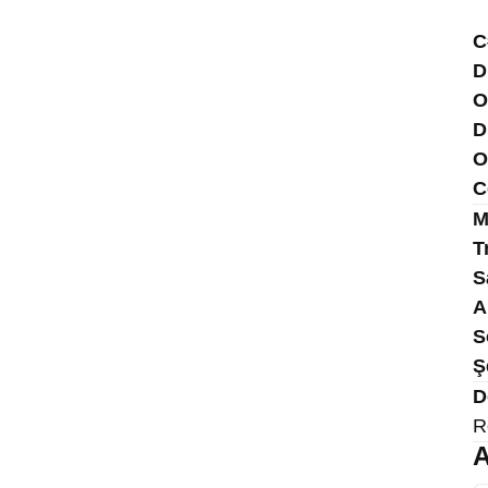
C
D
O
D
O
C
M
T
S
A
S
Ş
D
R
A