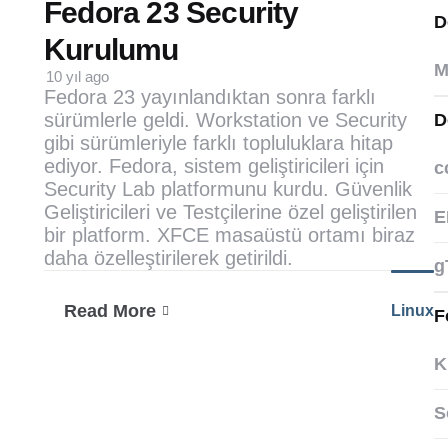
by
Fedora 23 Security
D
Kurulumu
M
10 yıl ago
Fedora 23 yayınlandıktan sonra farklı
sürümlerle geldi. Workstation ve Security
D
gibi sürümleriyle farklı topluluklara hitap
ediyor. Fedora, sistem geliştiricileri için
c
Security Lab platformunu kurdu. Güvenlik
Geliştiricileri ve Testçilerine özel geliştirilen
E
bir platform. XFCE masaüstü ortamı biraz
daha özelleştirilerek getirildi.
g
Read More
Linux
F
Fedora
23
Security
K
Kurulumu
S