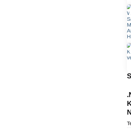
S
.
K
N
T