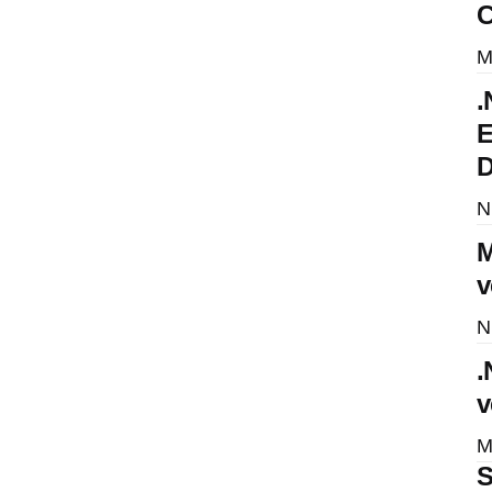
C
M
.
E
D
N
M
v
N
.
v
M
S