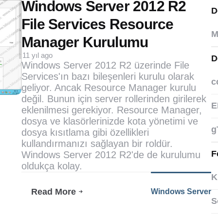
by
Windows Server 2012 R2
D
File Services Resource
M
Manager Kurulumu
11 yıl ago
D
Windows Server 2012 R2 üzerinde File
Services'ın bazı bileşenleri kurulu olarak
c
geliyor. Ancak Resource Manager kurulu
değil. Bunun için server rollerinden girilerek
E
eklenilmesi gerekiyor. Resource Manager,
dosya ve klasörlerinizde kota yönetimi ve
g
dosya kısıtlama gibi özellikleri
kullandırmanızı sağlayan bir roldür.
F
Windows Server 2012 R2'de de kurulumu
oldukça kolay.
K
Read More
Windows Server
Windows
S
Server
2012