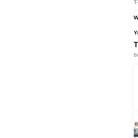
T
W
Y
T
B