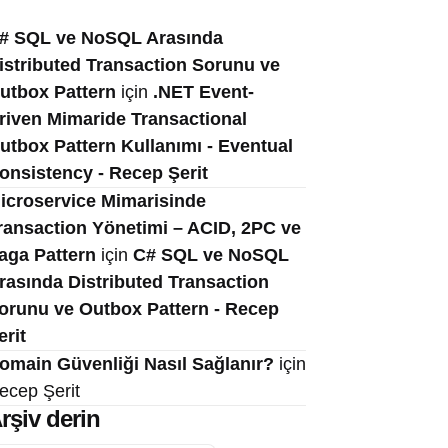
# SQL ve NoSQL Arasında
istributed Transaction Sorunu ve
utbox Pattern
için
.NET Event-
riven Mimaride Transactional
utbox Pattern Kullanımı - Eventual
onsistency - Recep Şerit
icroservice Mimarisinde
ransaction Yönetimi – ACID, 2PC ve
aga Pattern
için
C# SQL ve NoSQL
rasında Distributed Transaction
orunu ve Outbox Pattern - Recep
erit
omain Güvenliği Nasıl Sağlanır?
için
ecep Şerit
rşiv derin