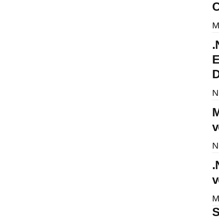
C
M
.
E
D
N
M
v
N
.
v
M
S