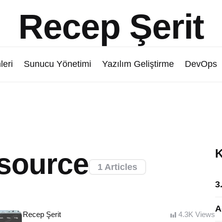
Recep Şerit
leri
Sunucu Yönetimi
Yazılım Geliştirme
DevOps
K
esource
1 Articles
3
A
Posted
Recep Şerit
4.3K
Views