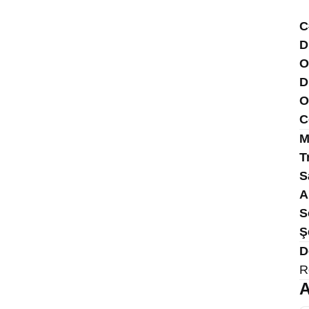
C
D
O
D
O
C
M
T
S
A
S
Ş
D
R
A