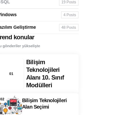
-SQL
19
Posts
indows
4
Posts
azılım Geliştirme
48
Posts
rend konular
u gönderiler yükselişte
Bilişim
Teknolojileri
01
Alanı 10. Sınıf
Modülleri
02
Bilişim Teknolojileri
Alan Seçimi