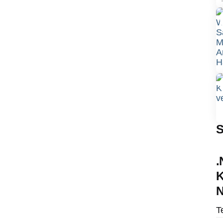
S
.
K
N
T