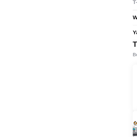
T
W
Y
T
B