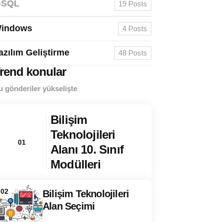
-SQL
19
Posts
indows
4
Posts
azılım Geliştirme
48
Posts
rend konular
u gönderiler yükselişte
Bilişim
Teknolojileri
01
Alanı 10. Sınıf
Modülleri
02
Bilişim Teknolojileri
Alan Seçimi