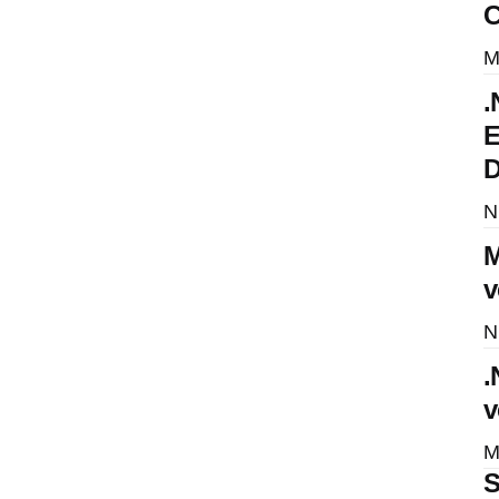
C
M
.
E
D
N
M
v
N
.
v
M
S