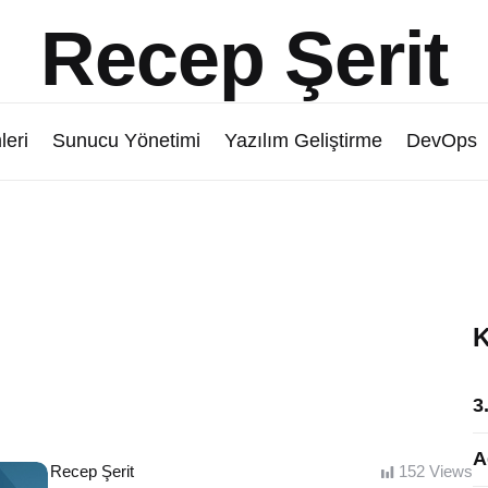
Recep Şerit
leri
Sunucu Yönetimi
Yazılım Geliştirme
DevOps
K
3
A
Posted
Recep Şerit
152
Views