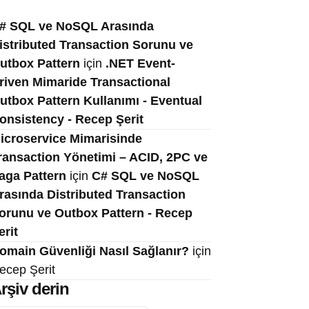
# SQL ve NoSQL Arasında
istributed Transaction Sorunu ve
utbox Pattern
için
.NET Event-
riven Mimaride Transactional
utbox Pattern Kullanımı - Eventual
onsistency - Recep Şerit
icroservice Mimarisinde
ransaction Yönetimi – ACID, 2PC ve
aga Pattern
için
C# SQL ve NoSQL
rasında Distributed Transaction
orunu ve Outbox Pattern - Recep
erit
omain Güvenliği Nasıl Sağlanır?
için
ecep Şerit
rşiv derin