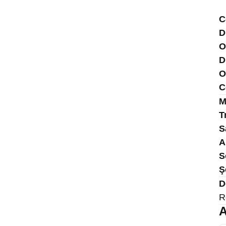
C
D
O
D
O
C
M
T
S
A
S
Ş
D
R
A