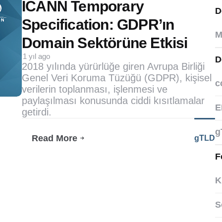
by
ICANN Temporary
D
Specification: GDPR’ın
M
Domain Sektörüne Etkisi
1 yıl ago
D
2018 yılında yürürlüğe giren Avrupa Birliği
Genel Veri Koruma Tüzüğü (GDPR), kişisel
c
verilerin toplanması, işlenmesi ve
paylaşılması konusunda ciddi kısıtlamalar
E
getirdi.
g
Read More
gTLD
ICANN
Temporary
F
Specification:
GDPR’ın
K
Domain
Sektörüne
Etkisi
S