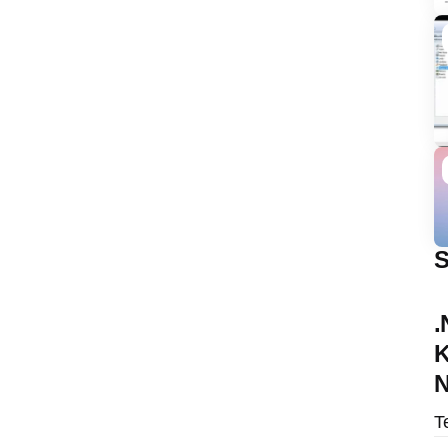
S
.
K
N
T