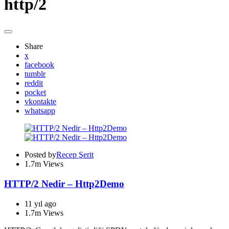
http/2
Share
x
facebook
tumblr
reddit
pocket
vkontakte
whatsapp
Posted by
Recep Şerit
1.7m
Views
HTTP/2 Nedir – Http2Demo
11 yıl ago
1.7m
Views