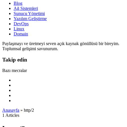
Blog
Ağ Sistemleri
Sunucu Yönetimi
Yazılım Geliştirme
DevOps
Linux
Domain
Paylaşmayı ve üretmeyi seven açık kaynak gönüllüsü bir bireyim.
Toplumsal gelişimi savunurum.
Takip edin
Bazı mecralar
Anasayfa
»
http/2
1 Articles