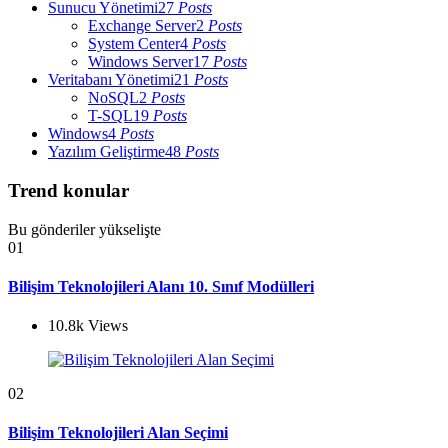
Sunucu Yönetimi
27
Posts
Exchange Server
2
Posts
System Center
4
Posts
Windows Server
17
Posts
Veritabanı Yönetimi
21
Posts
NoSQL
2
Posts
T-SQL
19
Posts
Windows
4
Posts
Yazılım Geliştirme
48
Posts
Trend konular
Bu gönderiler yükselişte
01
Bilişim Teknolojileri Alanı 10. Sınıf Modülleri
10.8k
Views
02
Bilişim Teknolojileri Alan Seçimi