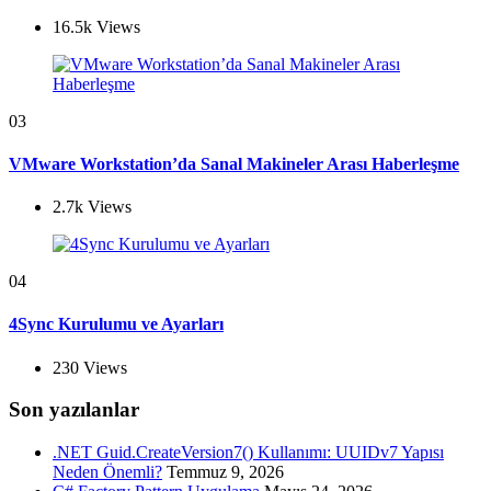
16.5k
Views
03
VMware Workstation’da Sanal Makineler Arası Haberleşme
2.7k
Views
04
4Sync Kurulumu ve Ayarları
230
Views
Son yazılanlar
.NET Guid.CreateVersion7() Kullanımı: UUIDv7 Yapısı
Neden Önemli?
Temmuz 9, 2026