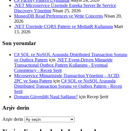
C# Factory Pattern Uygulama
Mayıs 24, 2026
.NET Microservice Üzerinde Eureka Server İle Service
Discovery Yönetimi
Nisan 25, 2026
MongoDB Read Preferences ve Write Concerns
Nisan 20,
2026
.NET Üzerinde CQRS Pattern ve MediatR Kullanımı
Mart
13, 2026
Son yorumlar
C# SQL ve NoSQL Arasında Distributed Transaction Sorunu
ve Outbox Pattern
için
.NET Event-Driven Mimaride
Transactional Outbox Pattern Kullanımı - Eventual
Consistency - Recep Şerit
Microservice Mimarisinde Transaction Yönetimi – ACID,
2PC ve Saga Pattern
için
C# SQL ve NoSQL Arasında
Distributed Transaction Sorunu ve Outbox Pattern - Recep
Şerit
Domain Güvenliği Nasıl Sağlanır?
için
Recep Şerit
Arşiv derin
Arşiv derin