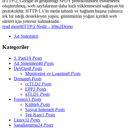
HTTP/2, Google’ın geliştirdiği SPDY protokolünden esinlenerek
oluşturulmuş, web sayfalarının daha hızlı yüklenmesini sağlayan bir
protokoldür. HTTP/1.1’in metin tabanlı ve bağlantı başına yalnızca
tek bir isteği destekleyen yapısı, günümüzün yoğun içerikli web
siteleri için yetersiz kalmaktadır.
read more
HTTP/2 Nedir – Http2Demo
Ağ Sistemleri
Kategoriler
3. Parti
19
Posts
Ağ Sistemleri
40
Posts
DevOps
8
Posts
Monitoring ve Logging
8
Posts
Domain
6
Posts
ccTLD
2
Posts
EPP
2
Posts
gTLD
1
Posts
Forum
13
Posts
Kültür
6
Posts
Sosyal İmleme
6
Posts
Tek Kare
1
Posts
Linux
32
Posts
Sanallaştırma
24
Posts