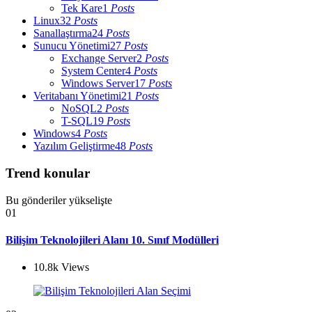
Tek Kare
1
Posts
Linux
32
Posts
Sanallaştırma
24
Posts
Sunucu Yönetimi
27
Posts
Exchange Server
2
Posts
System Center
4
Posts
Windows Server
17
Posts
Veritabanı Yönetimi
21
Posts
NoSQL
2
Posts
T-SQL
19
Posts
Windows
4
Posts
Yazılım Geliştirme
48
Posts
Trend konular
Bu gönderiler yükselişte
01
Bilişim Teknolojileri Alanı 10. Sınıf Modülleri
10.8k
Views