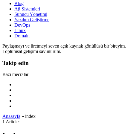
Blog
Ağ Sistemleri
Sunucu Yönetimi
Yazılım Geliştirme
DevOps
Linux
Domain
Paylaşmayı ve üretmeyi seven açık kaynak gönüllüsü bir bireyim.
Toplumsal gelişimi savunurum.
Takip edin
Bazı mecralar
Anasayfa
»
index
1 Articles