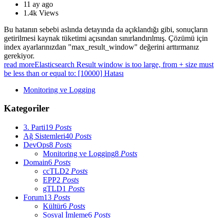
11 ay ago
1.4k
Views
Bu hatanın sebebi aslında detayında da açıklandığı gibi, sonuçların
getirilmesi kaynak tüketimi açısından sınırlandırılmış. Çözümü için
index ayarlarınızdan "max_result_window" değerini arttırmanız
gerekiyor.
read more
Elasticsearch Result window is too large, from + size must
be less than or equal to: [10000] Hatası
Monitoring ve Logging
Kategoriler
3. Parti
19
Posts
Ağ Sistemleri
40
Posts
DevOps
8
Posts
Monitoring ve Logging
8
Posts
Domain
6
Posts
ccTLD
2
Posts
EPP
2
Posts
gTLD
1
Posts
Forum
13
Posts
Kültür
6
Posts
Sosyal İmleme
6
Posts