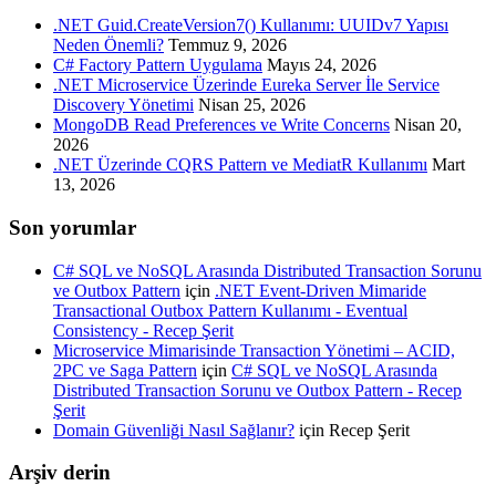
.NET Guid.CreateVersion7() Kullanımı: UUIDv7 Yapısı
Neden Önemli?
Temmuz 9, 2026
C# Factory Pattern Uygulama
Mayıs 24, 2026
.NET Microservice Üzerinde Eureka Server İle Service
Discovery Yönetimi
Nisan 25, 2026
MongoDB Read Preferences ve Write Concerns
Nisan 20,
2026
.NET Üzerinde CQRS Pattern ve MediatR Kullanımı
Mart
13, 2026
Son yorumlar
C# SQL ve NoSQL Arasında Distributed Transaction Sorunu
ve Outbox Pattern
için
.NET Event-Driven Mimaride
Transactional Outbox Pattern Kullanımı - Eventual
Consistency - Recep Şerit
Microservice Mimarisinde Transaction Yönetimi – ACID,
2PC ve Saga Pattern
için
C# SQL ve NoSQL Arasında
Distributed Transaction Sorunu ve Outbox Pattern - Recep
Şerit
Domain Güvenliği Nasıl Sağlanır?
için
Recep Şerit
Arşiv derin