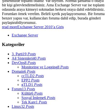
Şirketinizde toplantı odanız var diyelim. Normal şartlarda o odaya
bir kişi görevlendirmelisiniz. Ama Exchange Server var ise toplantı
odasında araya kimseyi sokmadan herkesi oraya dahil edebilirsiniz.
Forumları örnek verelim. Belirli içerik paylaşıyorsunuz. Bir foruma
benzer yapısı var, kullanıcıları foruma dahil edip, burada gönderi
paylaştırabiliyorsunuz.
read more
Exchange Server 2010’a Giriş
Exchange Server
Kategoriler
3. Parti
19
Posts
Ağ Sistemleri
40
Posts
DevOps
8
Posts
Monitoring ve Logging
8
Posts
Domain
6
Posts
ccTLD
2
Posts
EPP
2
Posts
gTLD
1
Posts
Forum
13
Posts
Kültür
6
Posts
Sosyal İmleme
6
Posts
Tek Kare
1
Posts
Linux
32
Posts