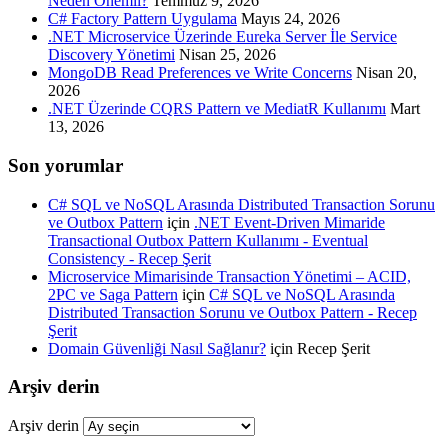
Neden Önemli?
Temmuz 9, 2026
C# Factory Pattern Uygulama
Mayıs 24, 2026
.NET Microservice Üzerinde Eureka Server İle Service
Discovery Yönetimi
Nisan 25, 2026
MongoDB Read Preferences ve Write Concerns
Nisan 20,
2026
.NET Üzerinde CQRS Pattern ve MediatR Kullanımı
Mart
13, 2026
Son yorumlar
C# SQL ve NoSQL Arasında Distributed Transaction Sorunu
ve Outbox Pattern
için
.NET Event-Driven Mimaride
Transactional Outbox Pattern Kullanımı - Eventual
Consistency - Recep Şerit
Microservice Mimarisinde Transaction Yönetimi – ACID,
2PC ve Saga Pattern
için
C# SQL ve NoSQL Arasında
Distributed Transaction Sorunu ve Outbox Pattern - Recep
Şerit
Domain Güvenliği Nasıl Sağlanır?
için
Recep Şerit
Arşiv derin
Arşiv derin