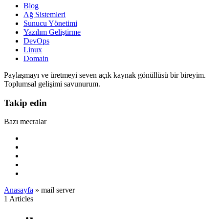
Blog
Ağ Sistemleri
Sunucu Yönetimi
Yazılım Geliştirme
DevOps
Linux
Domain
Paylaşmayı ve üretmeyi seven açık kaynak gönüllüsü bir bireyim.
Toplumsal gelişimi savunurum.
Takip edin
Bazı mecralar
Anasayfa
»
mail server
1 Articles