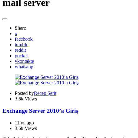
mail server
Share
x
facebook
tumblr
reddit
pocket
vkontakte
whatsapp
Posted by
Recep Şerit
3.6k
Views
Exchange Server 2010’a Giriş
11 yıl ago
3.6k
Views