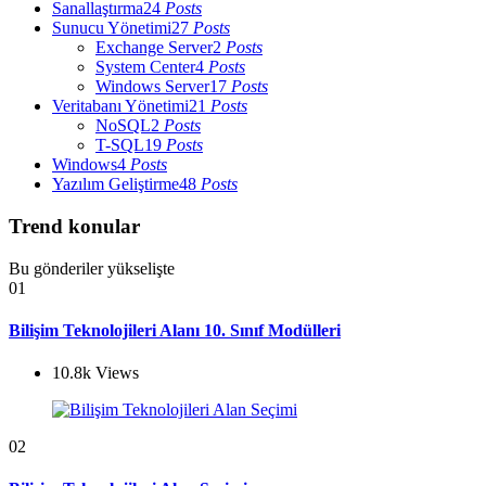
Sanallaştırma
24
Posts
Sunucu Yönetimi
27
Posts
Exchange Server
2
Posts
System Center
4
Posts
Windows Server
17
Posts
Veritabanı Yönetimi
21
Posts
NoSQL
2
Posts
T-SQL
19
Posts
Windows
4
Posts
Yazılım Geliştirme
48
Posts
Trend konular
Bu gönderiler yükselişte
01
Bilişim Teknolojileri Alanı 10. Sınıf Modülleri
10.8k
Views
02