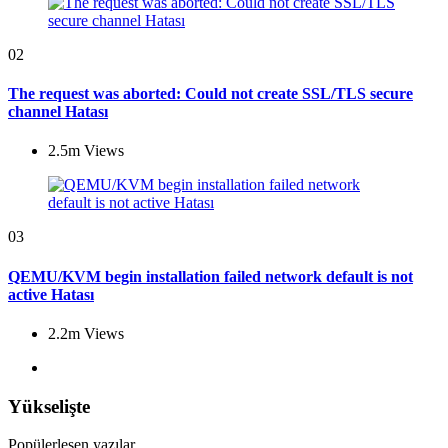
02
The request was aborted: Could not create SSL/TLS secure
channel Hatası
2.5m
Views
03
QEMU/KVM begin installation failed network default is not
active Hatası
2.2m
Views
Yükselişte
Popülerleşen yazılar