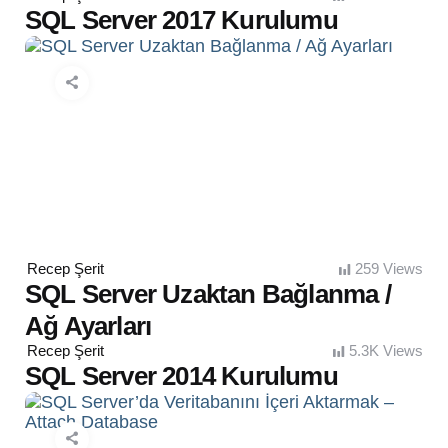
by
SQL Server 2017 Kurulumu
Posted
Recep Şerit
259
Views
by
SQL Server Uzaktan Bağlanma /
Ağ Ayarları
Posted
Recep Şerit
5.3K
Views
by
SQL Server 2014 Kurulumu