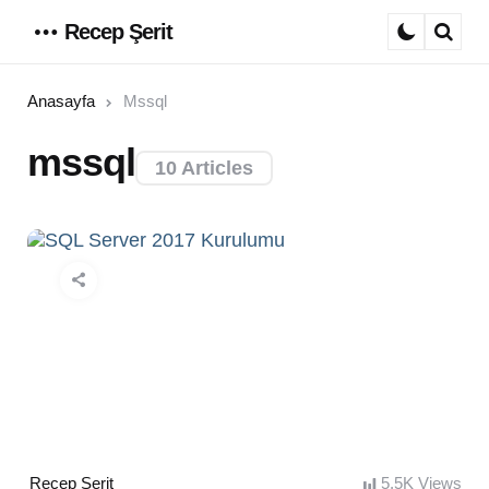
Recep Şerit
Menu
Sear
Anasayfa
Mssql
mssql
10 Articles
Posted
Recep Şerit
5.5K
Views