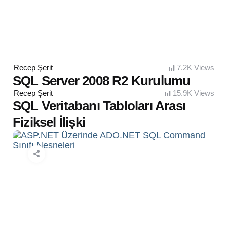
Posted
Recep Şerit
7.2K
Views
by
SQL Server 2008 R2 Kurulumu
Posted
Recep Şerit
15.9K
Views
by
SQL Veritabanı Tabloları Arası
Fiziksel İlişki