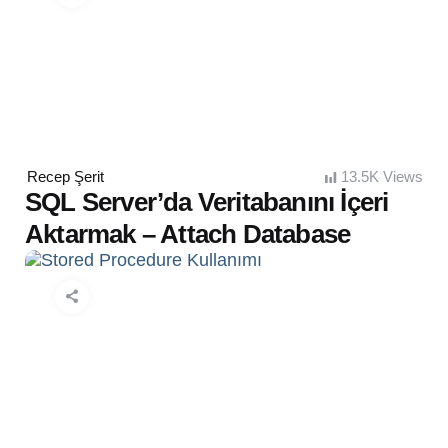
Posted
Recep Şerit
13.5K
Views
by
SQL Server’da Veritabanını İçeri
Aktarmak – Attach Database