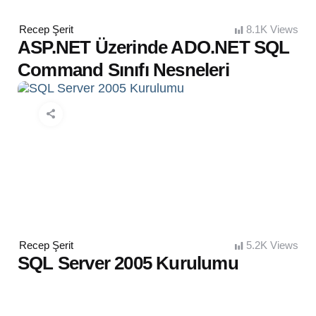
Posted
Recep Şerit
8.1K
Views
by
ASP.NET Üzerinde ADO.NET SQL
Command Sınıfı Nesneleri
Posted
Recep Şerit
5.2K
Views
by
SQL Server 2005 Kurulumu