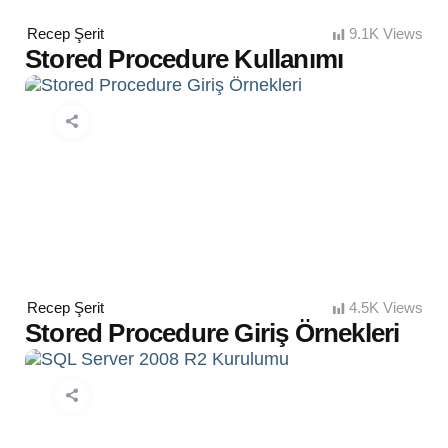
Posted
Recep Şerit
9.1K
Views
by
Stored Procedure Kullanımı
Posted
Recep Şerit
4.5K
Views
by
Stored Procedure Giriş Örnekleri