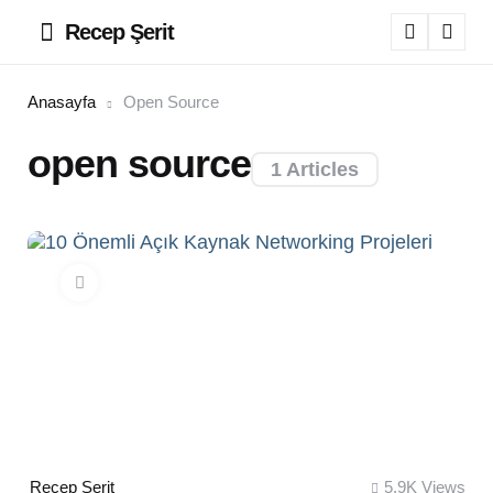
Recep Şerit
Menu
Sear
Anasayfa
Open Source
open source
1 Articles
Posted
Recep Şerit
5.9K
Views