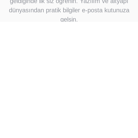
geldiğinde ilk siz öğrenin. Yazılım ve altyapı
dünyasından pratik bilgiler e-posta kutunuza
gelsin.
Abone Ol
Abone olarak e-posta bildirimleri almayı kabul
ediyorsunuz
Çok okunan
Okuyucuların çok sevdikleri
Linux/UNIX Dağıtımlarında
01
Kullanabileceğiniz 10 HTML
Editör
The request was aborted: Could