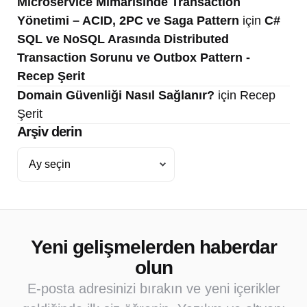
Microservice Mimarisinde Transaction
Yönetimi – ACID, 2PC ve Saga Pattern
için
C#
SQL ve NoSQL Arasında Distributed
Transaction Sorunu ve Outbox Pattern -
Recep Şerit
Domain Güvenliği Nasıl Sağlanır?
için
Recep
Şerit
Arşiv derin
Arşiv
derin
Yeni gelişmelerden haberdar
olun
E-posta adresinizi bırakın ve yeni içerikler