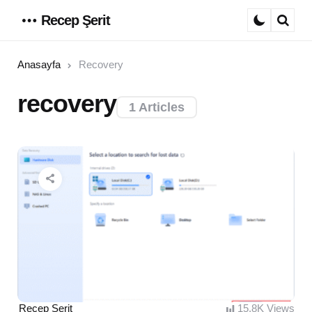
Recep Şerit
Menu
Sear
Anasayfa
Recovery
recovery
1 Articles
Posted
Recep Şerit
15.8K
Views