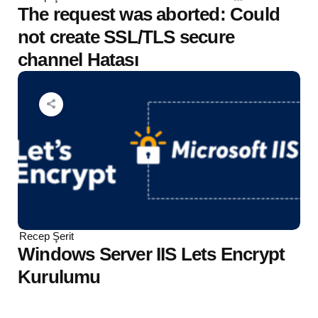
by
The request was aborted: Could
not create SSL/TLS secure
channel Hatası
Posted
Recep Şerit
by
Windows Server IIS Lets Encrypt
Kurulumu