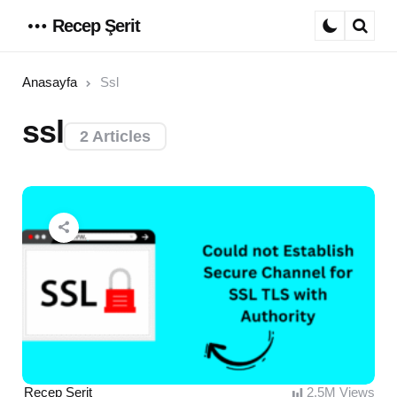
Recep Şerit
Menu
Sear
Anasayfa
Ssl
ssl
2 Articles
Posted
Recep Şerit
2.5M
Views