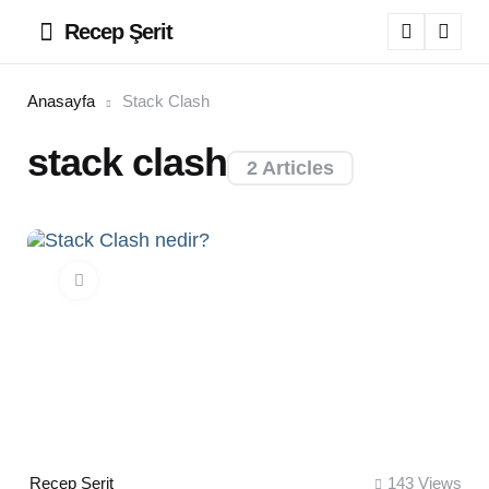
Recep Şerit
Menu
Sear
Anasayfa
Stack Clash
stack clash
2 Articles
Posted
Recep Şerit
143
Views