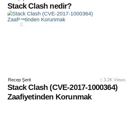
by
Stack Clash nedir?
Posted
Recep Şerit
3.2K
Views
by
Stack Clash (CVE-2017-1000364)
Zaafiyetinden Korunmak