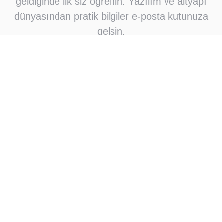
geldiğinde ilk siz öğrenin. Yazılım ve altyapı
dünyasından pratik bilgiler e-posta kutunuza
gelsin.
Abone Ol
Abone olarak e-posta bildirimleri almayı kabul
ediyorsunuz
Çok okunan
Okuyucuların çok sevdikleri
Linux/UNIX Dağıtımlarında
01
Kullanabileceğiniz 10 HTML
Editör
The request was aborted: Could