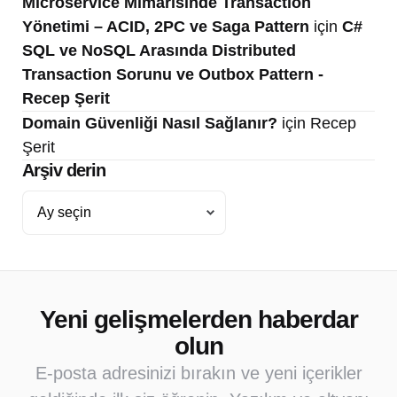
Microservice Mimarisinde Transaction
Yönetimi – ACID, 2PC ve Saga Pattern
için
C#
SQL ve NoSQL Arasında Distributed
Transaction Sorunu ve Outbox Pattern -
Recep Şerit
Domain Güvenliği Nasıl Sağlanır?
için
Recep
Şerit
Arşiv derin
Arşiv
derin
Yeni gelişmelerden haberdar
olun
E-posta adresinizi bırakın ve yeni içerikler