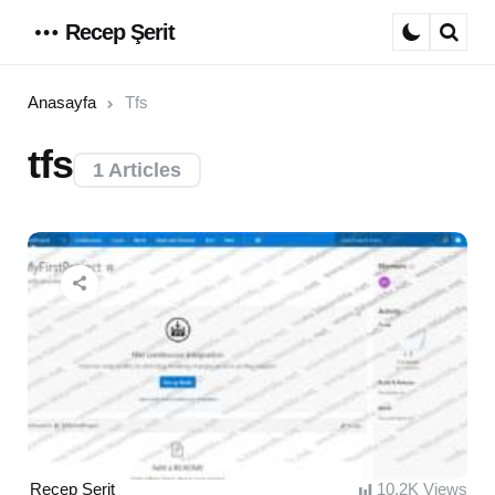
Recep Şerit
Menu
Sear
Anasayfa
Tfs
tfs
1 Articles
Posted
Recep Şerit
10.2K
Views