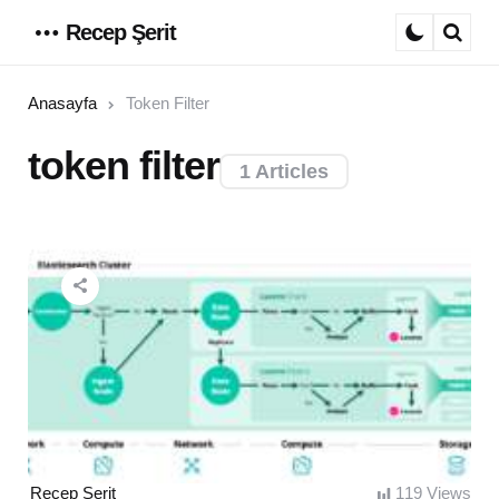
Recep Şerit
Menu
Sear
Anasayfa
Token Filter
token filter
1 Articles
Posted
Recep Şerit
119
Views