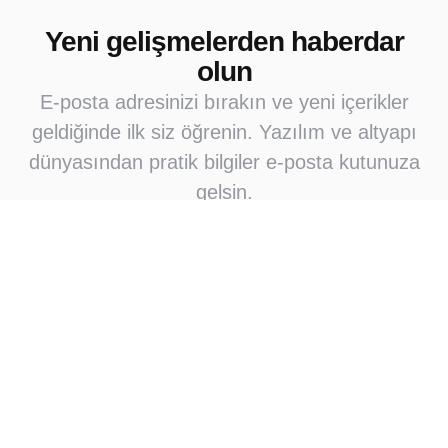
Yeni gelişmelerden haberdar
olun
E-posta adresinizi bırakın ve yeni içerikler
geldiğinde ilk siz öğrenin. Yazılım ve altyapı
dünyasından pratik bilgiler e-posta kutunuza
gelsin.
Abone Ol
Abone olarak e-posta bildirimleri almayı kabul
ediyorsunuz
Çok okunan
Okuyucuların çok sevdikleri