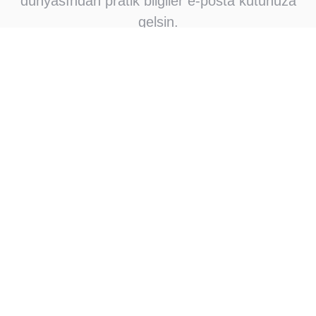
dünyasından pratik bilgiler e-posta kutunuza
gelsin.
Abone Ol
Abone olarak e-posta bildirimleri almayı kabul
ediyorsunuz
Çok okunan
Okuyucuların çok sevdikleri
Linux/UNIX Dağıtımlarında
01
Kullanabileceğiniz 10 HTML
Editör
The request was aborted: Could
02
not create SSL/TLS secure