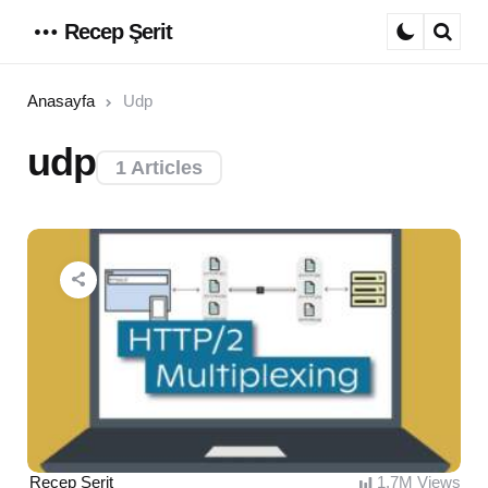
Recep Şerit
Menu
Sear
Anasayfa
Udp
udp
1 Articles
Posted
Recep Şerit
1.7M
Views