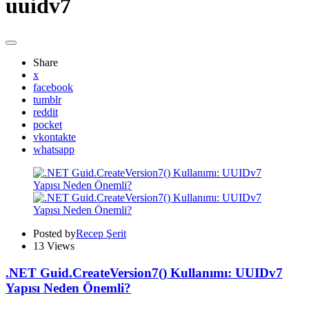
uuidv7
Share
x
facebook
tumblr
reddit
pocket
vkontakte
whatsapp
Posted by
Recep Şerit
13
Views
.NET Guid.CreateVersion7() Kullanımı: UUIDv7
Yapısı Neden Önemli?