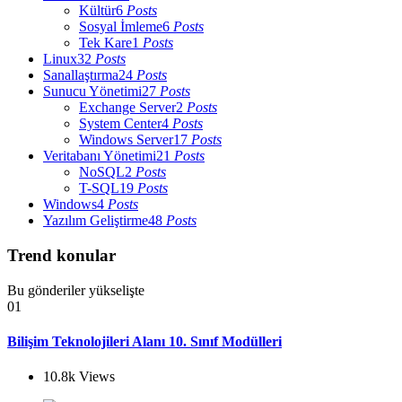
Kültür
6
Posts
Sosyal İmleme
6
Posts
Tek Kare
1
Posts
Linux
32
Posts
Sanallaştırma
24
Posts
Sunucu Yönetimi
27
Posts
Exchange Server
2
Posts
System Center
4
Posts
Windows Server
17
Posts
Veritabanı Yönetimi
21
Posts
NoSQL
2
Posts
T-SQL
19
Posts
Windows
4
Posts
Yazılım Geliştirme
48
Posts
Trend konular
Bu gönderiler yükselişte
01
Bilişim Teknolojileri Alanı 10. Sınıf Modülleri
10.8k
Views