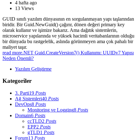
4 hafta ago
13
Views
GUID sınıfı yazılım dünyasının en sorgulanmayan yapı taşlarından
biridir. Bir Guid.NewGuid() çağırır, dönen değeri primary key
olarak kullanır ve işimize bakarız. Ama dağıtık sistemlerin,
microservice yapılarında ve yüksek hacimli veritabanlarının olduğu
bir dünyada bu rastgelelik, aslında görünmeyen ama çok pahalı bir
maliyet taşır.
read more
.NET Guid.CreateVersion7() Kullanımı: UUIDv7 Yapısı
Neden Önemli?
Yazılım Geliştirme
Kategoriler
3. Parti
19
Posts
Ağ Sistemleri
40
Posts
DevOps
8
Posts
Monitoring ve Logging
8
Posts
Domain
6
Posts
ccTLD
2
Posts
EPP
2
Posts
gTLD
1
Posts
Forum
13
Posts