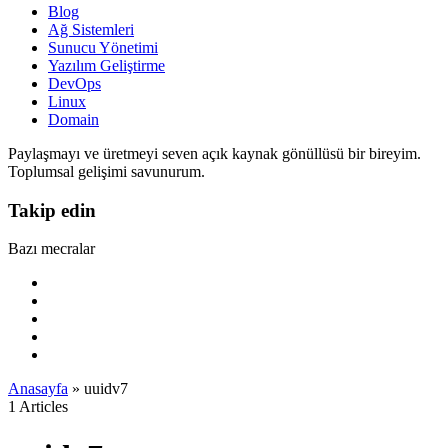
Blog
Ağ Sistemleri
Sunucu Yönetimi
Yazılım Geliştirme
DevOps
Linux
Domain
Paylaşmayı ve üretmeyi seven açık kaynak gönüllüsü bir bireyim.
Toplumsal gelişimi savunurum.
Takip edin
Bazı mecralar
Anasayfa
»
uuidv7
1 Articles