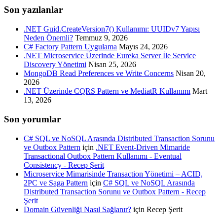
Son yazılanlar
.NET Guid.CreateVersion7() Kullanımı: UUIDv7 Yapısı
Neden Önemli?
Temmuz 9, 2026
C# Factory Pattern Uygulama
Mayıs 24, 2026
.NET Microservice Üzerinde Eureka Server İle Service
Discovery Yönetimi
Nisan 25, 2026
MongoDB Read Preferences ve Write Concerns
Nisan 20,
2026
.NET Üzerinde CQRS Pattern ve MediatR Kullanımı
Mart
13, 2026
Son yorumlar
C# SQL ve NoSQL Arasında Distributed Transaction Sorunu
ve Outbox Pattern
için
.NET Event-Driven Mimaride
Transactional Outbox Pattern Kullanımı - Eventual
Consistency - Recep Şerit
Microservice Mimarisinde Transaction Yönetimi – ACID,
2PC ve Saga Pattern
için
C# SQL ve NoSQL Arasında
Distributed Transaction Sorunu ve Outbox Pattern - Recep
Şerit
Domain Güvenliği Nasıl Sağlanır?
için
Recep Şerit