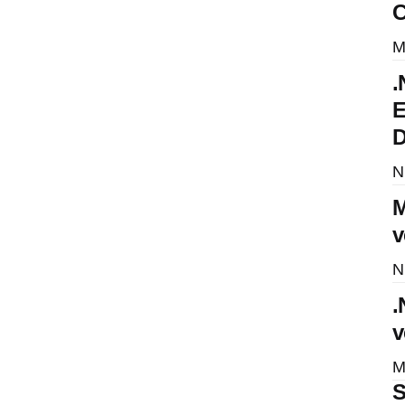
C
M
.
E
D
N
M
v
N
.
v
M
S