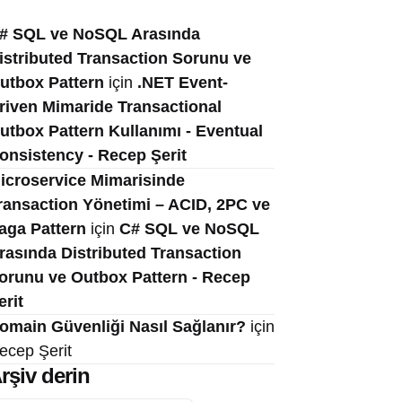
# SQL ve NoSQL Arasında
istributed Transaction Sorunu ve
utbox Pattern
için
.NET Event-
riven Mimaride Transactional
utbox Pattern Kullanımı - Eventual
onsistency - Recep Şerit
icroservice Mimarisinde
ransaction Yönetimi – ACID, 2PC ve
aga Pattern
için
C# SQL ve NoSQL
rasında Distributed Transaction
orunu ve Outbox Pattern - Recep
erit
omain Güvenliği Nasıl Sağlanır?
için
ecep Şerit
rşiv derin