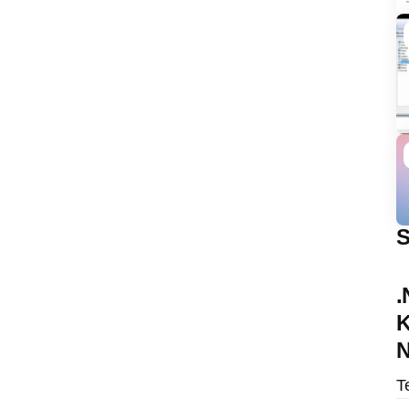
S
.
K
N
T