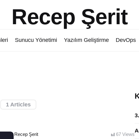
Recep Şerit
leri
Sunucu Yönetimi
Yazılım Geliştirme
DevOps
K
o
1 Articles
3
A
Posted
Recep Şerit
67
Views