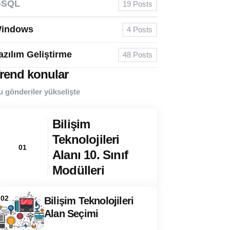
-SQL
19
Posts
indows
4
Posts
azılım Geliştirme
48
Posts
rend konular
u gönderiler yükselişte
Bilişim
Teknolojileri
01
Alanı 10. Sınıf
Modülleri
02
Bilişim Teknolojileri
Alan Seçimi