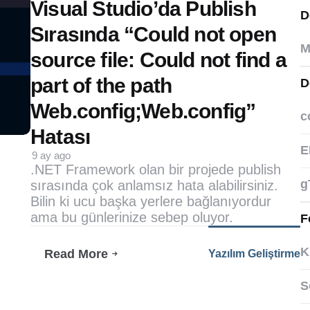
by
Visual Studio’da Publish
D
Sırasında “Could not open
M
source file: Could not find a
part of the path
D
Web.config;Web.config”
c
Hatası
E
9 ay ago
.NET Framework olan bir projede publish
g
sırasında çok anlamsız hata alabilirsiniz.
Bilin ki ucu başka yerlere bağlanıyordur
ama bu günlerinize sebep oluyor.
F
K
Read More
Yazılım Geliştirme
Visual
Studio’da
S
Publish
Sırasında