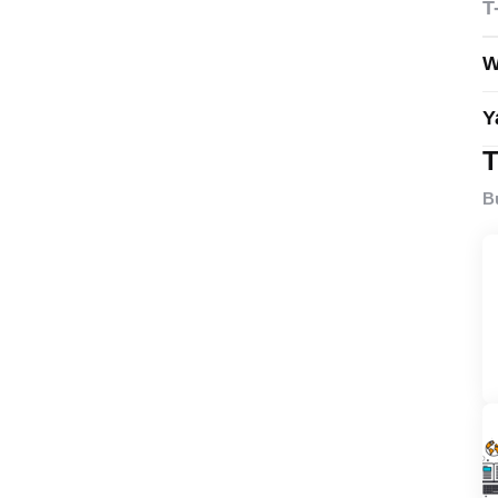
T
W
Y
T
B