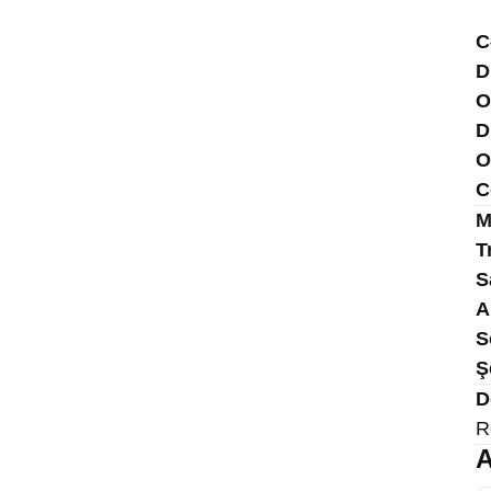
C
D
O
D
O
C
M
T
S
A
S
Ş
D
R
A