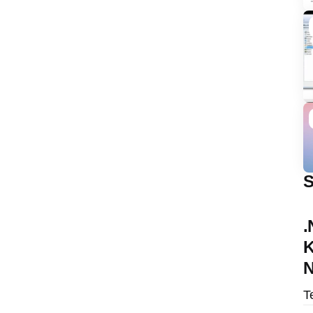
S
.
K
N
T