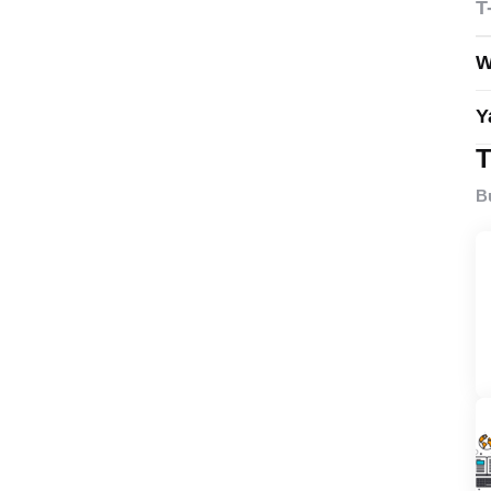
T
W
Y
T
B