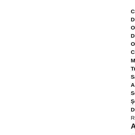
C
D
O
D
O
C
M
T
S
A
S
Ş
D
R
A