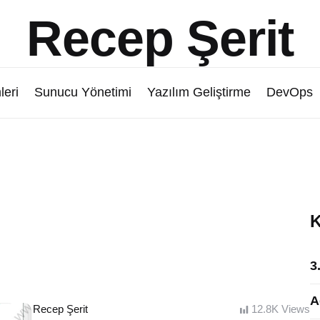
Recep Şerit
leri
Sunucu Yönetimi
Yazılım Geliştirme
DevOps
K
3
A
Posted
Recep Şerit
12.8K
Views