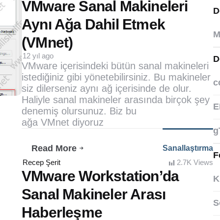
by
VMware Sanal Makineleri
D
Aynı Ağa Dahil Etmek
M
(VMnet)
12 yıl ago
D
VMware içerisindeki bütün sanal makineleri
istediğiniz gibi yönetebilirsiniz. Bu makineler
c
siz dilerseniz aynı ağ içerisinde de olur.
Haliyle sanal makineler arasında birçok şey
E
denemiş olursunuz. Biz bu
ağa VMnet diyoruz
g
Read More
Sanallaştırma
VMware
F
Sanal
Posted
Recep Şerit
2.7K
Views
by
Makineleri
VMware Workstation’da
K
Aynı
Sanal Makineler Arası
Ağa
Dahil
S
Haberleşme
Etmek