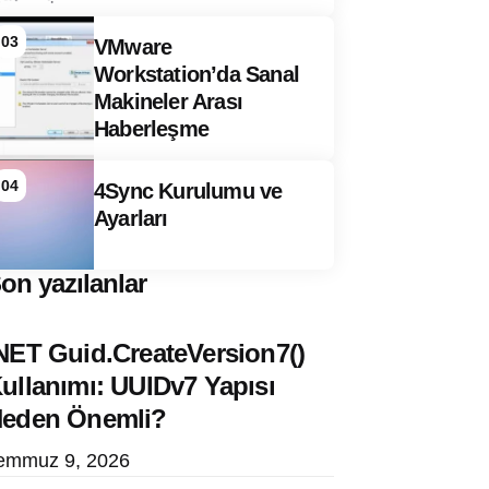
03
VMware
Workstation’da Sanal
Makineler Arası
Haberleşme
04
4Sync Kurulumu ve
Ayarları
on yazılanlar
NET Guid.CreateVersion7()
ullanımı: UUIDv7 Yapısı
eden Önemli?
emmuz 9, 2026