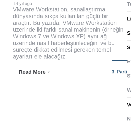
(VMnet)
14 yıl ago
T
VMware Workstation, sanallaştırma
dünyasında sıkça kullanılan güçlü bir
L
araçtır. Bu yazıda, VMware Workstation
üzerinde iki farklı sanal makinenin (örneğin
S
Windows 7 ve Windows XP) aynı ağ
üzerinde nasıl haberleştirileceğini ve bu
S
süreçte dikkat edilmesi gereken temel
ayarları ele alacağız.
E
Read More
3. Parti
VMware
S
Workstation’da
Sanal
W
Makineler
Arası
Haberleşme
V
N