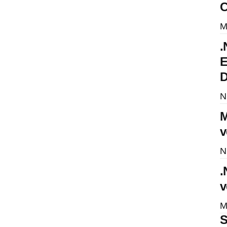
C
M
.
E
D
N
M
v
N
.
v
M
S