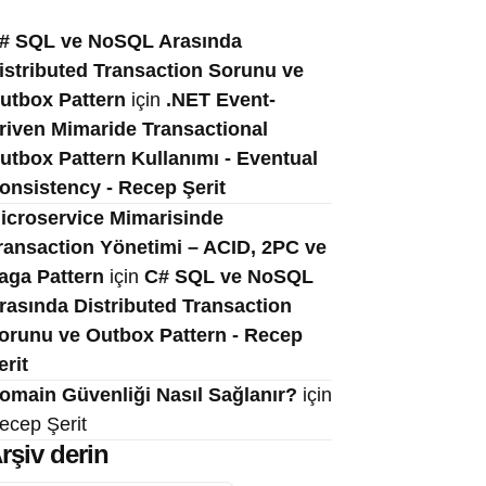
# SQL ve NoSQL Arasında
istributed Transaction Sorunu ve
utbox Pattern
için
.NET Event-
riven Mimaride Transactional
utbox Pattern Kullanımı - Eventual
onsistency - Recep Şerit
icroservice Mimarisinde
ransaction Yönetimi – ACID, 2PC ve
aga Pattern
için
C# SQL ve NoSQL
rasında Distributed Transaction
orunu ve Outbox Pattern - Recep
erit
omain Güvenliği Nasıl Sağlanır?
için
ecep Şerit
rşiv derin