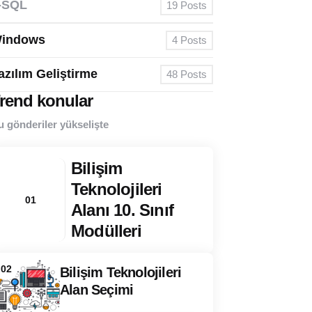
-SQL
19
Posts
indows
4
Posts
azılım Geliştirme
48
Posts
rend konular
u gönderiler yükselişte
Bilişim
Teknolojileri
01
Alanı 10. Sınıf
Modülleri
02
Bilişim Teknolojileri
Alan Seçimi