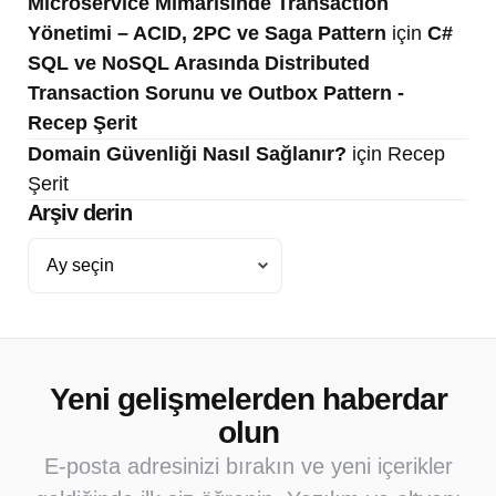
Microservice Mimarisinde Transaction
Yönetimi – ACID, 2PC ve Saga Pattern
için
C#
SQL ve NoSQL Arasında Distributed
Transaction Sorunu ve Outbox Pattern -
Recep Şerit
Domain Güvenliği Nasıl Sağlanır?
için
Recep
Şerit
Arşiv derin
Arşiv
derin
Yeni gelişmelerden haberdar
olun
E-posta adresinizi bırakın ve yeni içerikler