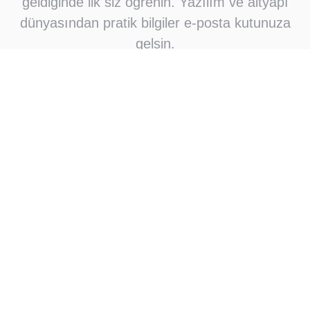
geldiğinde ilk siz öğrenin. Yazılım ve altyapı
dünyasından pratik bilgiler e-posta kutunuza
gelsin.
Abone Ol
Abone olarak e-posta bildirimleri almayı kabul
ediyorsunuz
Çok okunan
Okuyucuların çok sevdikleri
Linux/UNIX Dağıtımlarında
01
Kullanabileceğiniz 10 HTML
Editör
The request was aborted: Could