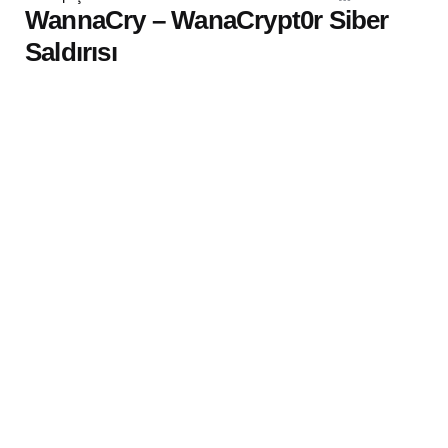
by
WannaCry – WanaCrypt0r Siber
Saldırısı