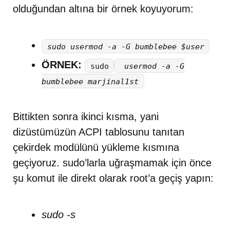
olduğundan altına bir örnek koyuyorum:
sudo usermod -a -G bumblebee $user
ÖRNEK:
sudo
usermod -a -G
bumblebee marjinal1st
Bittikten sonra ikinci kısma, yani
dizüstümüzün ACPI tablosunu tanıtan
çekirdek modülünü yükleme kısmına
geçiyoruz. sudo’larla uğraşmamak için önce
şu komut ile direkt olarak root’a geçiş yapın:
sudo -s