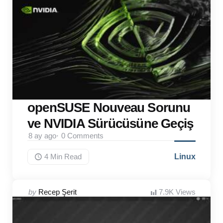
openSUSE Nouveau Sorunu
ve NVIDIA Sürücüsüne Geçiş
8 ay ago
0
Comments
4 Min
Read
Linux
Posted
by
Recep Şerit
7.9K
Views
by