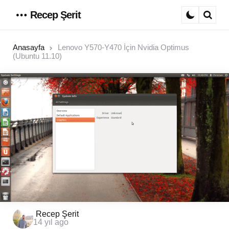
Recep Şerit
Menu
Sear
Anasayfa
Lenovo Y570-Y470 İçin Nvidia Optimus
(Ubuntu 11.10)
Posted
Recep Şerit
14 yıl ago
by