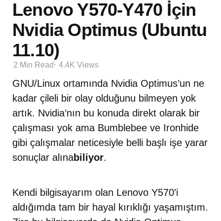
Lenovo Y570-Y470 İçin
Nvidia Optimus (Ubuntu
11.10)
2 Min
Read
4.4K
Views
GNU/Linux ortamında Nvidia Optimus’un ne
kadar çileli bir olay olduğunu bilmeyen yok
artık. Nvidia’nın bu konuda direkt olarak bir
çalışması yok ama Bumblebee ve Ironhide
gibi çalışmalar neticesiyle belli başlı işe yarar
sonuçlar alına
biliyor
.
Kendi bilgisayarım olan Lenovo Y570′i
aldığımda tam bir hayal kırıklığı yaşamıştım.