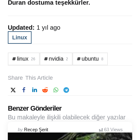
Duran dostuma teşekkürler.
Updated:
1 yıl ago
Linux
linux
nvidia
ubuntu
26
2
8
Share
This Article
Benzer Gönderiler
Bu makaleyle ilişkili olabilecek diğer yazılar
Posted
by
Recep Şerit
63
Views
by