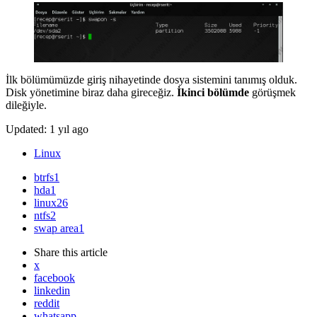
İlk bölümümüzde giriş nihayetinde dosya sistemini tanımış olduk.
Disk yönetimine biraz daha gireceğiz.
İkinci bölümde
görüşmek
dileğiyle.
Updated:
1 yıl ago
Linux
btrfs
1
hda
1
linux
26
ntfs
2
swap area
1
Share
this article
x
facebook
linkedin
reddit
whatsapp