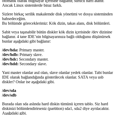
otomatik olarak bilgisayar içerisine bağlanır, sürücü harfi atanır.
Ancak Linux sistemlerde biraz farklı.
Sizlere birkaç serilik makalemde disk yönetimi ve dosya sisteminden
bahsedeceğim.
Bu bölümde göreceklerimiz: Kök dizin, takas alanı, disk bölümleri.
Sabit veya taşınabilir bütün diskler kök dizin içerisinde /dev dizinine
bağlanır. 4 tane IDE’nin bilgisayarınıza bağlı olduğunu düşünürsek
bunlar aşağıdaki gibi bağlanır:
/dev/hda:
Primary master.
/dev/hdb:
Primary slave.
/dev/hdc:
Secondary master.
/dev/hdd:
Secondary slave.
Yani master olanlar asıl olan, slave olanlar yedek olanlar. Tabi bunlar
IDE olarak bağlandığında gösterilecek olanlar. SATA veya usb
diskler? Onlar ise aşağıdaki gibi.
/dev/sda
/dev/sdb
Burada olan sda aslında hard diskin tümünü içeren tablo. Siz hard
diskinizi bölümlendirirseniz (partition) sda1, sda2 diye ayrılacaktır.
Aşağıdaki gibi.