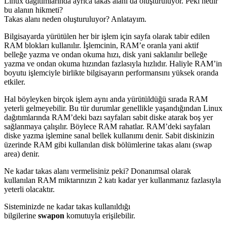
Linux dağıtımlarında ayrıca takas alanı da oluşturuluyor. Peki nedir
bu alanın hikmeti?
Takas alanı neden oluşturuluyor? Anlatayım.
Bilgisayarda yürütülen her bir işlem için sayfa olarak tabir edilen
RAM blokları kullanılır. İşlemcinin, RAM’e oranla yani aktif
belleğe yazma ve ondan okuma hızı, disk yani saklanılır belleğe
yazma ve ondan okuma hızından fazlasıyla hızlıdır. Haliyle RAM’in
boyutu işlemciyle birlikte bilgisayarın performansını yüksek oranda
etkiler.
Hal böyleyken birçok işlem aynı anda yürütüldüğü sırada RAM
yeterli gelmeyebilir. Bu tür durumlar genellikle yaşandığından Linux
dağıtımlarında RAM’deki bazı sayfaları sabit diske atarak boş yer
sağlanmaya çalışılır. Böylece RAM rahatlar. RAM’deki sayfaları
diske yazma işlemine sanal bellek kullanımı denir. Sabit diskinizin
üzerinde RAM gibi kullanılan disk bölümlerine takas alanı (swap
area) denir.
Ne kadar takas alanı vermelisiniz peki? Donanımsal olarak
kullanılan RAM miktarınızın 2 katı kadar yer kullanmanız fazlasıyla
yeterli olacaktır.
Sisteminizde ne kadar takas kullanıldığı
bilgilerine
swapon
komutuyla erişilebilir.