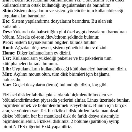
kullanıcılarının ortak kullandığı uygulamaları da barındırır.
Sbin:
Sistem dosyalarını ve sistem yöneticilerinin kullanabileceği
uygulamaları barındırır.
Etc:
Sistem yapılandırma dosyalarını barındırır. Bu alan sık
kullanılır.
Dev:
Yukarıda da bahsettiğim gibi özel aygıt dosyalarını barındıran
bölüm. Mesela cd-rom /dev/cdrom şeklinde bulunur.
Proc:
Sistem kaynaklarının bilgileri burada tutulur.
Root:
Ağızdan düşmeyen, sistem yöneticisinin ev dizini.
Home:
Diğer kullanıcıların ev dizini.
Usr:
Kullanıcıların yüklediği paketler ve bu paketlerin tüm
kütüphaneleri burada bulunur.
Lib:
Uygulamaların kullanabileceği kütüphaneleri barındıran dizin.
Mnt:
Açılımı mount olun, tüm disk birimleri için bağlama
noktasıdır.
Var:
Geçici dosyaların (temp) bulunduğu dizin, log gibi.
Fiziksel diskler fabrika çıktısı olarak biçimlendirilmeden ve
bölümlendirilmeden piyasada yerlerini alırlar. Linux üzerinde bunları
biçimlendirmek ve bölümlendirmek isteyebiliriz. Bunun için birçok
araç ve yöntem var. Tek bir fiziksel disk birden fazla mantıksal
diskte bölünür, her bir mantıksal disk de farklı dosya sistemiyle
biçimlendirilebilir. Fiziksel diskimizi 2 bölüme (partition) ayırıp
birini NTFS diğerini Ext4 yapabiliriz.