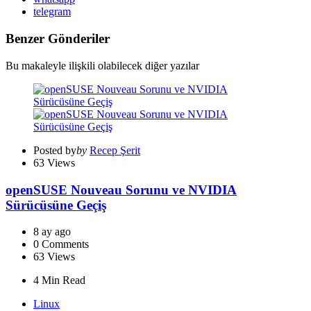
telegram
Benzer Gönderiler
Bu makaleyle ilişkili olabilecek diğer yazılar
Posted by
by
Recep Şerit
63
Views
openSUSE Nouveau Sorunu ve NVIDIA
Sürücüsüne Geçiş
8 ay ago
0
Comments
63
Views
4 Min
Read
Linux