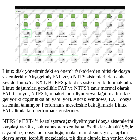
Linux disk yönetimindeki en önemli farktörlerden birisi de dosya
sistemleridir. Alışagelmiş FAT veya NTFS sistemlerinden daha
ziyade Linux’da EXT, BTRFS gibi disk sistemleri bulunmaktadır.
Linux dağıtımları genellikle FAT ve NTFS’i tanır (normal olarak
FAT’i tanıyor, NTFS için paket indiriliyor veya dağıtımla birlikte
geliyor ki çoğunlukla bu yapılıyor). Ancak Windows, EXT dosya
sistemini tanımıyor. Performans meselesine baktığımızda Linux,
FAT altında tam performans göstermez.
NTFS ile EXT4’ü karşılaştıracağız diyelim yani dosya sistemlerini
karşılaştıracağız, bakmamız gereken hangi özellikler olmalı? Şöyle
sayabiliriz, dosya adı uzunluğu, maksimum dizin sayısı, toplam
dosya sayısı, içerdiği metadatalar, tek dizin altında izin verilen dosya