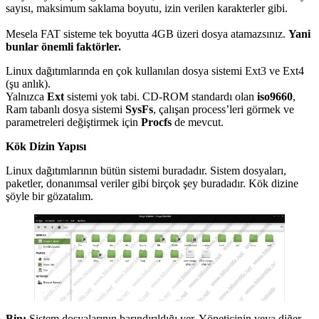
sayısı, maksimum saklama boyutu, izin verilen karakterler gibi.
Mesela FAT sisteme tek boyutta 4GB üzeri dosya atamazsınız.
Yani
bunlar önemli faktörler.
Linux dağıtımlarında en çok kullanılan dosya sistemi Ext3 ve Ext4
(şu anlık).
Yalnızca
Ext
sistemi yok tabi. CD-ROM standardı olan
iso9660
,
Ram tabanlı dosya sistemi
SysFs
, çalışan process’leri görmek ve
parametreleri değiştirmek için
Procfs
de mevcut.
Kök Dizin Yapısı
Linux dağıtımlarının bütün sistemi buradadır. Sistem dosyaları,
paketler, donanımsal veriler gibi birçok şey buradadır. Kök dizine
şöyle bir gözatalım.
Bin:
Sistem dosyalarının barındırıldığı yer. Yöneticinin veya diğer