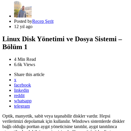
Posted by
Recep Şerit
12 yıl ago
Linux Disk Yönetimi ve Dosya Sistemi –
Bölüm 1
4 Min
Read
6.6k
Views
Share
this article
x
facebook
linkedin
reddit
whatsapp
telegram
Optik, manyetik, sabit veya taşınabilir diskler vardır. Hepsi
verilerimizi depolamak için kullanılır. Windows sistemlerde diskler
bağlı olduğu porttan aygıt yöneticisine tanıtılır, aygıt tanıtılınca