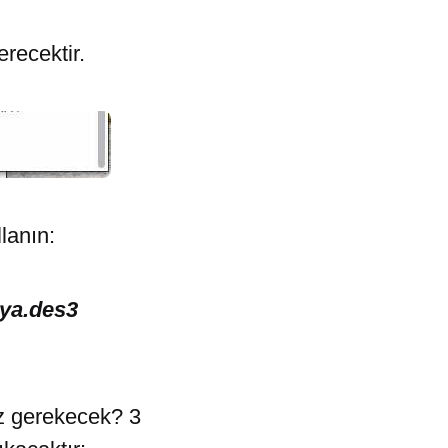
erecektir.
lanın:
sya.des3
ız gerekecek? 3