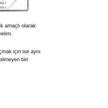
ek amaçlı olarak
yelim.
açmak için ise aynı
bilmeyen biri