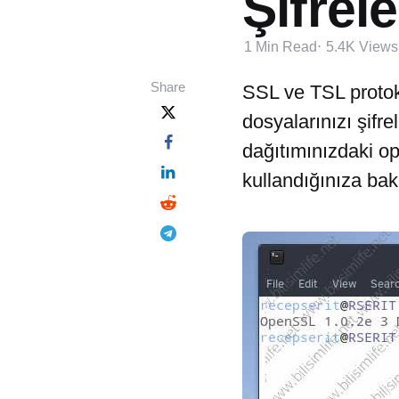
Şifrel
1 Min
Read
5.4K
Views
Share
SSL ve TSL protoko
dosyalarınızı şifre
dağıtımınızdaki op
kullandığınıza bak