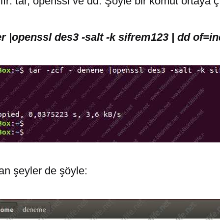
lır: tar, openssl ve dd. Şöyle bir komut ortaya ç
ler |openssl des3 -salt -k sifrem123 | dd of=in
an şeyler de şöyle: