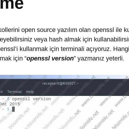
eme
llerini open source yazılım olan openssl ile ku
leyebilirsiniz veya hash almak için kullanabilirsi
enssl’i kullanmak için terminali açıyoruz. Hang
mak için “
openssl version
” yazmanız yeterli.