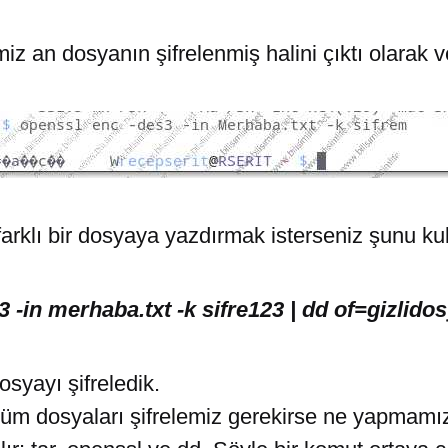
iz an dosyanın şifrelenmiş halini çıktı olarak v
 farklı bir dosyaya yazdırmak isterseniz şunu kul
 -in merhaba.txt -k sifre123 | dd of=gizlido
osyayı şifreledik.
i tüm dosyaları şifrelemiz gerekirse ne yapmam