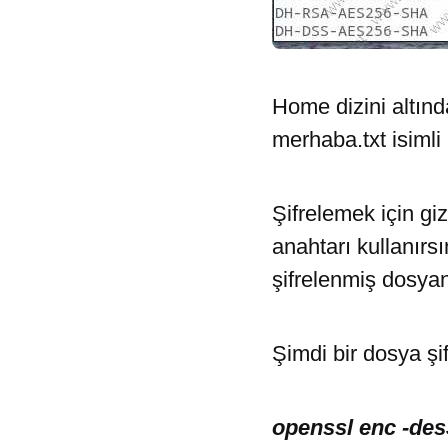
Home dizini altınd
merhaba.txt isimli
Şifrelemek için giz
anahtarı kullanırsı
şifrelenmiş dosyan
Şimdi bir dosya şi
openssl enc -des3