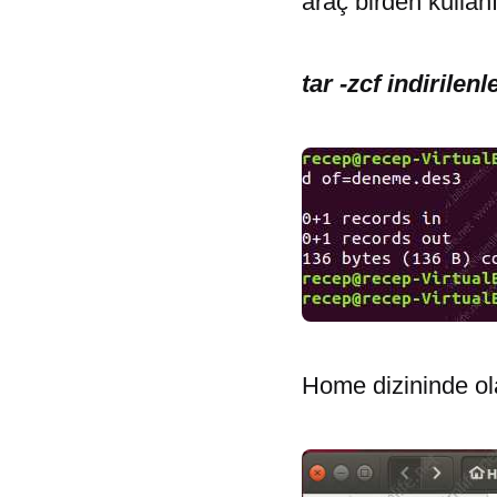
araç birden kullanı
tar -zcf indirilen
Home dizininde ol