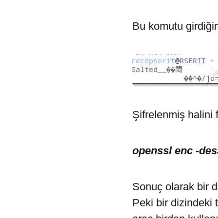
Bu komutu girdiğim
Şifrelenmiş halini
openssl enc -des3
Sonuç olarak bir d
Peki bir dizindek