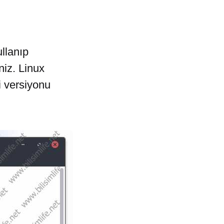
llanıp
niz. Linux
i versiyonu