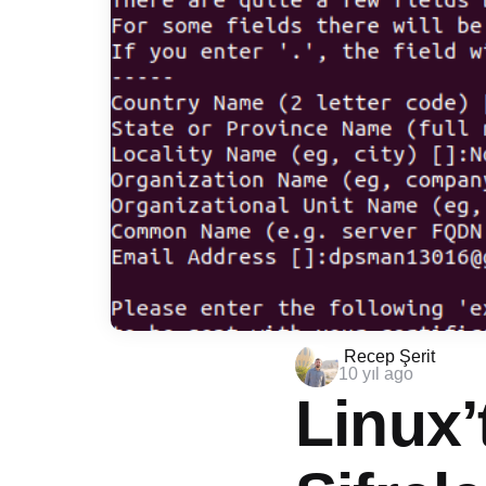
Posted
Recep Şerit
10 yıl ago
by
Linux’